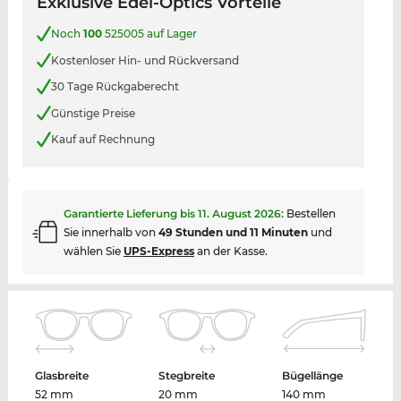
Exklusive Edel-Optics Vorteile
Noch
100
525005 auf Lager
Kostenloser Hin- und Rückversand
30 Tage Rückgaberecht
Günstige Preise
Kauf auf Rechnung
Garantierte Lieferung bis
11. August 2026
:
Bestellen
Sie innerhalb von
49 Stunden und 11 Minuten
und
wählen Sie
UPS-Express
an der Kasse.
Glasbreite
Stegbreite
Bügellänge
52 mm
20 mm
140 mm