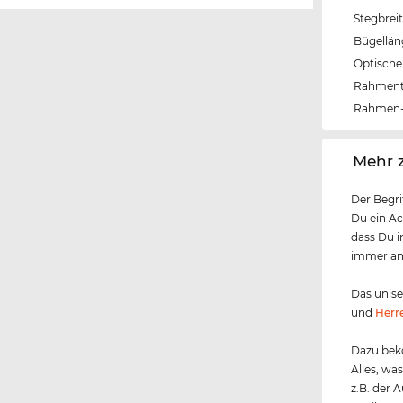
Stegbrei
Bügellä
Optische 
Rahmen
Rahmen-
‌Mehr 
Der Begri
Du ein Ac
dass Du i
immer am 
Das unis
und
Herr
Dazu beko
Alles, wa
z.B. der 