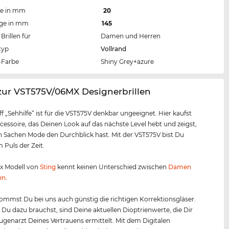
te in mm
20
nge in mm
145
Brillen für
Damen und Herren
typ
Vollrand
Farbe
Shiny Grey+azure
zur VST575V/06MX Designerbrillen
ff „Sehhilfe“ ist für die VST575V denkbar ungeeignet. Hier kaufst
cessoire, das Deinen Look auf das nächste Level hebt und zeigst,
n Sachen Mode den Durchblick hast. Mit der VST575V bist Du
Puls der Zeit.
ex Modell von
Sting
kennt keinen Unterschied zwischen
Damen
en
.
mmst Du bei uns auch günstig die richtigen Korrektionsgläser.
s Du dazu brauchst, sind Deine aktuellen Dioptrienwerte, die Dir
Augenarzt Deines Vertrauens ermittelt. Mit dem Digitalen