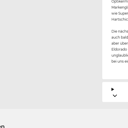
Optikerme
Markengl
wie Super
Hartschic
Die nächs
auch bald
aber über
Eldorado
unglaubli
bei uns e
en