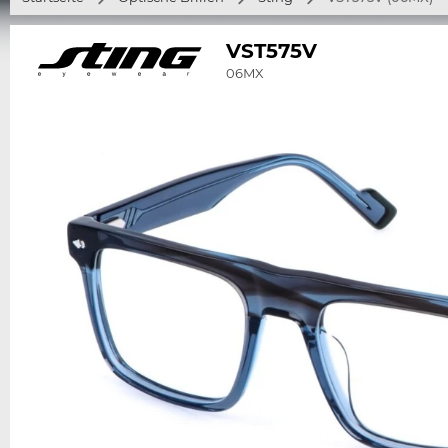
VST575V
06MX