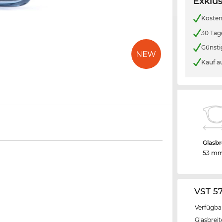
Exklus
Kosten
30 Tag
Günsti
Kauf a
Glasbr
53 m
VST 5
Verfügba
Glasbrei