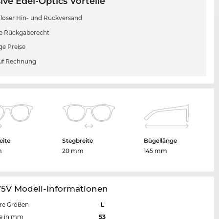
ive Edel-Optics Vorteile
loser Hin- und Rückversand
e Rückgaberecht
ge Preise
uf Rechnung
eite
Stegbreite
Bügellänge
m
20 mm
145 mm
75V Modell-Informationen
re Größen
L
te in mm
53