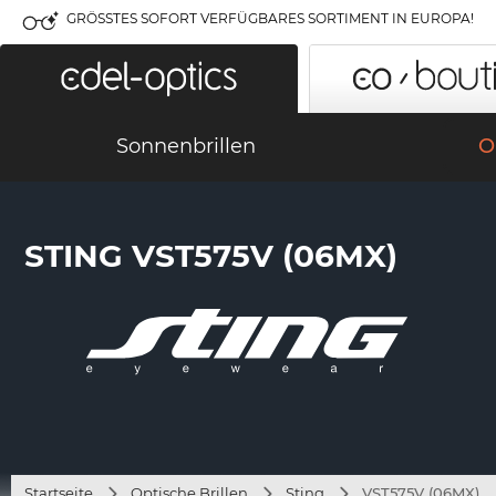
GRÖSSTES SOFORT VERFÜGBARES SORTIMENT IN EUROPA!
Sonnenbrillen
O
STING VST575V (06MX)
Startseite
Optische Brillen
Sting
VST575V (06MX)