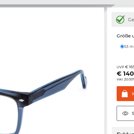
Ge
Größe u
53 
€ 16
UVP
€
140
inkl. 20.0