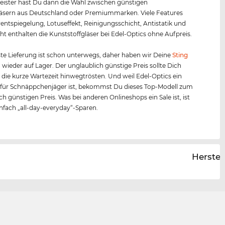
ister hast Du dann die Wahl zwischen günstigen
äsern aus Deutschland oder Premiummarken. Viele Features
entspiegelung, Lotuseffekt, Reinigungsschicht, Antistatik und
ht enthalten die Kunststoffgläser bei Edel-Optics ohne Aufpreis.
te Lieferung ist schon unterwegs, daher haben wir Deine
Sting
 wieder auf Lager. Der unglaublich günstige Preis sollte Dich
 die kurze Wartezeit hinwegtrösten. Und weil Edel-Optics ein
 für Schnäppchenjäger ist, bekommst Du dieses Top-Modell zum
ch günstigen Preis. Was bei anderen Onlineshops ein Sale ist, ist
infach „all-day-everyday“-Sparen.
Herstel