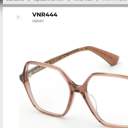
VNR444
06MH