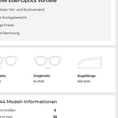
ive Edel-Optics Vorteile
loser Hin- und Rückversand
e Rückgaberecht
ge Preise
uf Rechnung
eite
Stegbreite
Bügellänge
m
14 mm
140 mm
44 Modell-Informationen
re Größen
S
te in mm
53