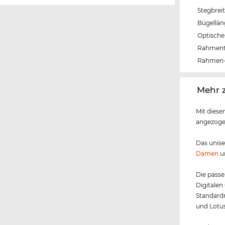
Stegbrei
Bügellä
Optische 
Rahmen
Rahmen-
‌Mehr
Mit diese
angezogen
Das unis
Damen
u
Die passe
Digitalen
Standardm
und Lotus