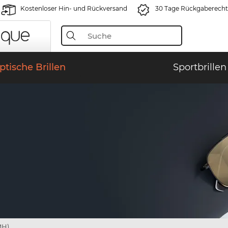
Kostenloser Hin- und Rückversand
30 Tage Rückgaberecht
ptische Brillen
Sportbrillen
MH)