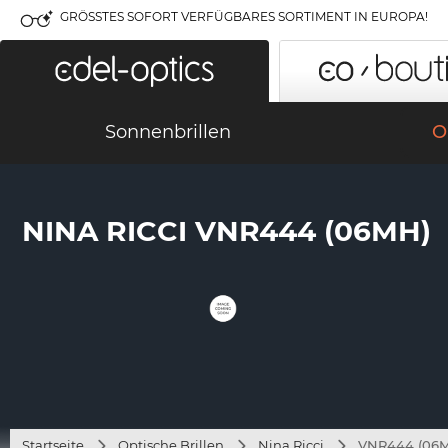
GRÖSSTES SOFORT VERFÜGBARES SORTIMENT IN EUROPA!
Sonnenbrillen
O
NINA RICCI VNR444 (06MH)
Startseite
Optische Brillen
Nina Ricci
VNR444 (06