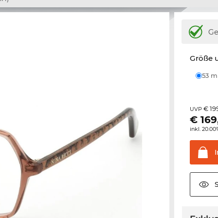
Ge
Größe u
53 
€ 19
UVP
€
169
inkl. 20.0