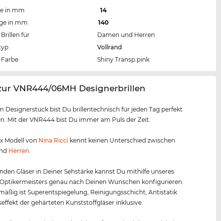
te in mm
14
nge in mm
140
Brillen für
Damen und Herren
typ
Vollrand
Farbe
Shiny Transp.pink
 zur VNR444/06MH Designerbrillen
m Designerstück bist Du brillentechnisch für jeden Tag perfekt
. Mit der VNR444 bist Du immer am Puls der Zeit.
ex Modell von
Nina Ricci
kennt keinen Unterschied zwischen
nd
Herren
.
nden Gläser in Deiner Sehstärke kannst Du mithilfe unseres
 Optikermeisters genau nach Deinen Wünschen konfigurieren.
äßig ist Superentspiegelung, Reinigungsschicht, Antistatik
effekt der gehärteten Kunststoffgläser inklusive.