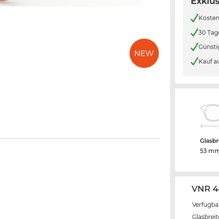
Exklus
Kosten
30 Tag
Günsti
Kauf a
Glasbr
53 m
VNR 4
Verfügba
Glasbrei