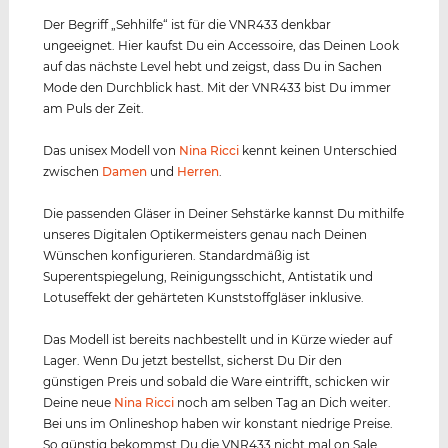
Der Begriff „Sehhilfe“ ist für die VNR433 denkbar
ungeeignet. Hier kaufst Du ein Accessoire, das Deinen Look
auf das nächste Level hebt und zeigst, dass Du in Sachen
Mode den Durchblick hast. Mit der VNR433 bist Du immer
am Puls der Zeit.
Das unisex Modell von
Nina Ricci
kennt keinen Unterschied
zwischen
Damen
und
Herren
.
Die passenden Gläser in Deiner Sehstärke kannst Du mithilfe
unseres Digitalen Optikermeisters genau nach Deinen
Wünschen konfigurieren. Standardmäßig ist
Superentspiegelung, Reinigungsschicht, Antistatik und
Lotuseffekt der gehärteten Kunststoffgläser inklusive.
Das Modell ist bereits nachbestellt und in Kürze wieder auf
Lager. Wenn Du jetzt bestellst, sicherst Du Dir den
günstigen Preis und sobald die Ware eintrifft, schicken wir
Deine neue
Nina Ricci
noch am selben Tag an Dich weiter.
Bei uns im Onlineshop haben wir konstant niedrige Preise.
So günstig bekommst Du die VNR433 nicht mal on Sale.