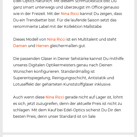
Edel-Optics natürlich. Mit diesem Schmuckstück bist Du
ganz smart unterwegs und überzeugst im Office genauso
wie in der Freizeit. Mit der
Nina Ricci
kannst Du zeigen, dass
Du ein Trendsetter bist. Für die laufende Saison setzt das
renommierte Label mit der Kollektion Maßstäbe.
Dieses Modell von
Nina Ricci
ist ein Multitalent und steht
Damen
und
Herren
gleichermaßen gut.
Die passenden Gläser in Deiner Sehstärke kannst Du mithilfe
unseres Digitalen Optikermeisters genau nach Deinen
Wünschen konfigurieren. Standardmäßig ist
Superentspiegelung, Reinigungsschicht, Antistatik und
Lotuseffekt der gehärteten Kunststoffgläser inklusive.
Auch wenn diese
Nina Ricci
gerade nicht auf Lager ist, lohnt
es sich, jetzt zuzugreifen, denn der aktuelle Preis ist nicht zu
schlagen. Mit dem Kauf bei Edel-Optics sicherst Du Dir den
besten Preis, denn unser Standard ist on Sale.