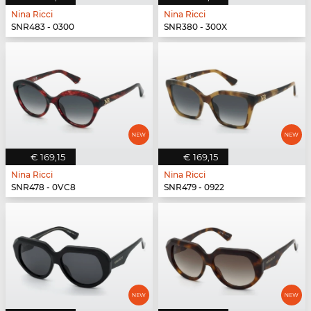
Nina Ricci
Nina Ricci
SNR483 - 0300
SNR380 - 300X
€ 169,15
€ 169,15
Nina Ricci
Nina Ricci
SNR478 - 0VC8
SNR479 - 0922