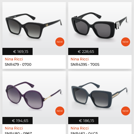
€ 169,15
€ 228,65
Nina Ricci
Nina Ricci
SNR479 - 0700
SNR439S - 700S
€ 194,65
€ 186,15
Nina Ricci
Nina Ricci
SNR480 - 096Z
SNR462 - 04G5