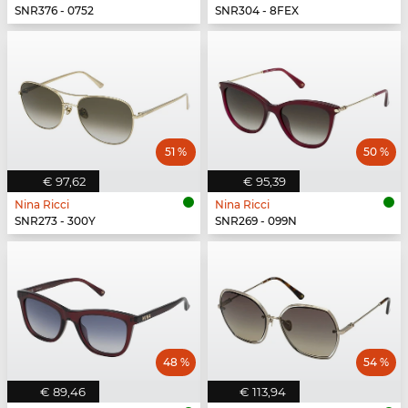
SNR376 - 0752
SNR304 - 8FEX
51 %
50 %
€ 97,62
€ 95,39
Nina Ricci
Nina Ricci
SNR273 - 300Y
SNR269 - 099N
48 %
54 %
€ 89,46
€ 113,94