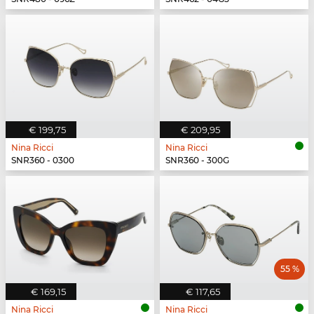
€ 199,75
€ 209,95
Nina Ricci
Nina Ricci
SNR360 - 0300
SNR360 - 300G
55 %
€ 169,15
€ 117,65
Nina Ricci
Nina Ricci