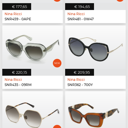
€ 177,65
€ 194,65
Nina Ricci
Nina Ricci
SNR459 - 0APE
SNR481 - 0W47
€ 220,15
€ 209,95
Nina Ricci
Nina Ricci
SNR435 - 09RM
SNR362 - 700Y