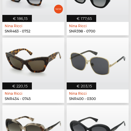
€ 186,15
€ 177,65
Nina Ricci
Nina Ricci
SNR463 - 0752
SNR398 - 0700
€ 220,15
€ 203,15
Nina Ricci
Nina Ricci
SNR434 - 0745
SNR400 - 0300