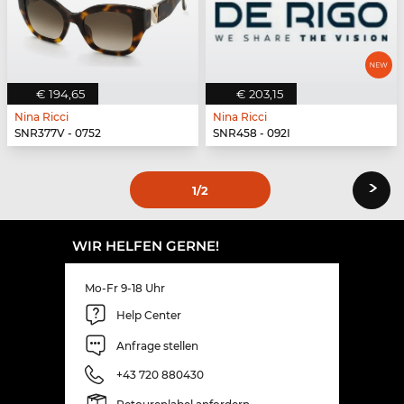
€ 194,65
€ 203,15
Nina Ricci
Nina Ricci
SNR377V - 0752
SNR458 - 092I
›
1
/2
WIR HELFEN GERNE!
Mo-Fr 9-18 Uhr
Help Center
Anfrage stellen
+43 720 880430