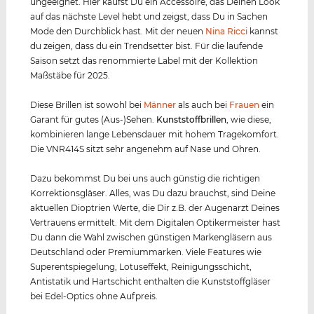
ungeeignet. Hier kaufst Du ein Accessoire, das Deinen Look
auf das nächste Level hebt und zeigst, dass Du in Sachen
Mode den Durchblick hast. Mit der neuen
Nina Ricci
kannst
du zeigen, dass du ein Trendsetter bist. Für die laufende
Saison setzt das renommierte Label mit der Kollektion
Maßstäbe für 2025.
Diese Brillen ist sowohl bei
Männer
als auch bei
Frauen
ein
Garant für gutes (Aus-)Sehen.
Kunststof
f
brillen
, wie diese,
kombinieren lange Lebensdauer mit hohem Tragekomfort.
Die VNR414S sitzt sehr angenehm auf Nase und Ohren.
Dazu bekommst Du bei uns auch günstig die richtigen
Korrektionsgläser. Alles, was Du dazu brauchst, sind Deine
aktuellen Dioptrien Werte, die Dir z.B. der Augenarzt Deines
Vertrauens ermittelt. Mit dem Digitalen Optikermeister hast
Du dann die Wahl zwischen günstigen Markengläsern aus
Deutschland oder Premiummarken. Viele Features wie
Superentspiegelung, Lotuseffekt, Reinigungsschicht,
Antistatik und Hartschicht enthalten die Kunststoffgläser
bei Edel-Optics ohne Aufpreis.