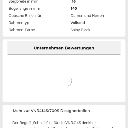
Stegbreite in mm
16
Bügellänge in mm
140
Optische Brillen für
Damen und Herren
Rahmentyp
Vollrand
Rahmen-Farbe
Shiny Black
Unternehmen Bewertungen
‌Mehr zur VNR414S/700S Designerbrillen
Der Begriff „Sehhilfe“ ist für die VNR414S denkbar