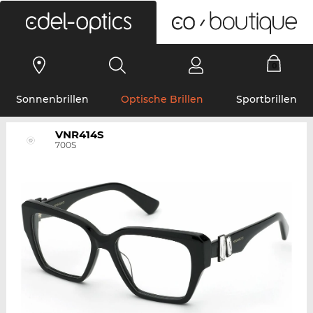
0
Sonnenbrillen
Optische Brillen
Sportbrillen
VNR414S
700S