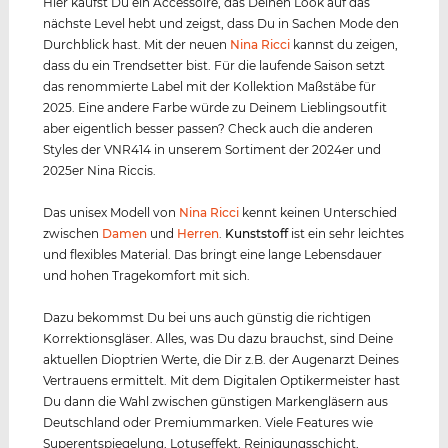
Hier kaufst Du ein Accessoire, das Deinen Look auf das
nächste Level hebt und zeigst, dass Du in Sachen Mode den
Durchblick hast. Mit der neuen
Nina Ricci
kannst du zeigen,
dass du ein Trendsetter bist. Für die laufende Saison setzt
das renommierte Label mit der Kollektion Maßstäbe für
2025. Eine andere Farbe würde zu Deinem Lieblingsoutfit
aber eigentlich besser passen? Check auch die anderen
Styles der VNR414 in unserem Sortiment der 2024er und
2025er Nina Riccis.
Das unisex Modell von
Nina Ricci
kennt keinen Unterschied
zwischen
Damen
und
Herren
.
Kunststof
f
ist ein sehr leichtes
und flexibles Material. Das bringt eine lange Lebensdauer
und hohen Tragekomfort mit sich.
Dazu bekommst Du bei uns auch günstig die richtigen
Korrektionsgläser. Alles, was Du dazu brauchst, sind Deine
aktuellen Dioptrien Werte, die Dir z.B. der Augenarzt Deines
Vertrauens ermittelt. Mit dem Digitalen Optikermeister hast
Du dann die Wahl zwischen günstigen Markengläsern aus
Deutschland oder Premiummarken. Viele Features wie
Superentspiegelung, Lotuseffekt, Reinigungsschicht,