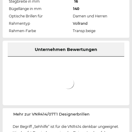
Stegbreite in mm
16
Bügellänge in mm
140
Optische Brillen für
Damen und Herren
Rahmentyp
Vollrand
Rahmen-Farbe
Transp.beige
Unternehmen Bewertungen
‌Mehr zur VNR414/07T1 Designerbrillen
Der Begriff „Sehhilfe“ ist für die VNR414 denkbar ungeeignet.