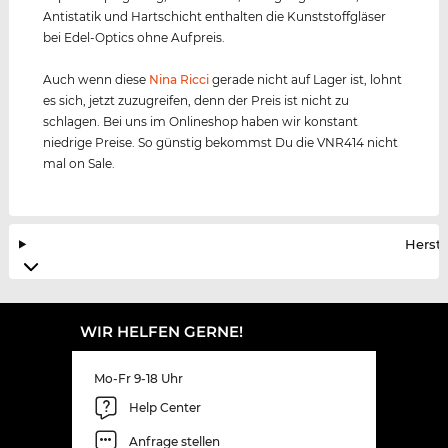
Antistatik und Hartschicht enthalten die Kunststoffgläser
bei Edel-Optics ohne Aufpreis.
Auch wenn diese
Nina Ricci
gerade nicht auf Lager ist, lohnt
es sich, jetzt zuzugreifen, denn der Preis ist nicht zu
schlagen. Bei uns im Onlineshop haben wir konstant
niedrige Preise. So günstig bekommst Du die VNR414 nicht
mal on Sale.
Herste
WIR HELFEN GERNE!
Mo-Fr 9-18 Uhr
Help Center
Anfrage stellen