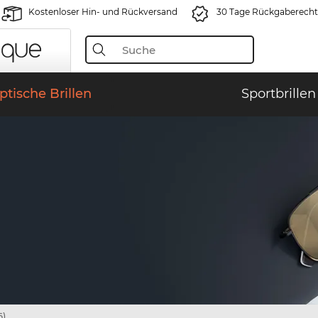
Kostenloser Hin- und Rückversand
30 Tage Rückgaberecht
ptische Brillen
Sportbrillen
6)