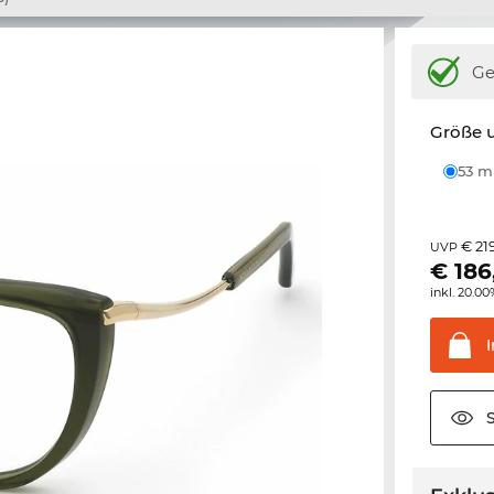
Ge
Größe u
53 
€ 21
UVP
€
186
inkl. 20.0