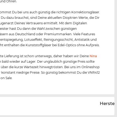
 und Ohren.
mmst Du bei uns auch günstig die richtigen Korrektionsgläser.
s Du dazu brauchst, sind Deine aktuellen Dioptrien Werte, die Dir
Augenarzt Deines Vertrauens ermittelt. Mit dem Digitalen
ister hast Du dann die Wahl zwischen günstigen
äsern aus Deutschland oder Premiummarken. Viele Features
entspiegelung, Lotuseffekt, Reinigungsschicht, Antistatik und
ht enthalten die Kunststoffgläser bei Edel-Optics ohne Aufpreis.
te Lieferung ist schon unterwegs, daher haben wir Deine
Nina
 bald wieder auf Lager. Der unglaublich günstige Preis sollte
 über die kurze Wartezeit hinwegtrösten. Bei uns im Onlineshop
 konstant niedrige Preise. So günstig bekommst Du die VNR412
 on Sale.
Herstel