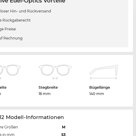
ive Edel-Optics Vorteile
loser Hin- und Rückversand
e Rückgaberecht
ge Preise
uf Rechnung
eite
Stegbreite
Bügellänge
m
16 mm
140 mm
12 Modell-Informationen
re Größen
M
te in mm
53