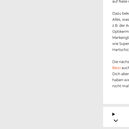
auf Nase
Dazu beko
Alles, wa
z.B. der 
Optikerme
Markengl
wie Super
Hartschic
Die nächs
Ricci
auch
Dich aber
haben wir
nicht mal