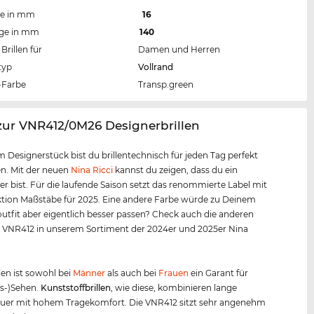
te in mm
16
nge in mm
140
Brillen für
Damen und Herren
typ
Vollrand
Farbe
Transp.green
zur VNR412/0M26 Designerbrillen
m Designerstück bist du brillentechnisch für jeden Tag perfekt
n. Mit der neuen
Nina Ricci
kannst du zeigen, dass du ein
er bist. Für die laufende Saison setzt das renommierte Label mit
ktion Maßstäbe für 2025. Eine andere Farbe würde zu Deinem
outfit aber eigentlich besser passen? Check auch die anderen
r VNR412 in unserem Sortiment der 2024er und 2025er Nina
len ist sowohl bei
Männer
als auch bei
Frauen
ein Garant für
us-)Sehen.
Kunststof
f
brillen
, wie diese, kombinieren lange
uer mit hohem Tragekomfort. Die VNR412 sitzt sehr angenehm