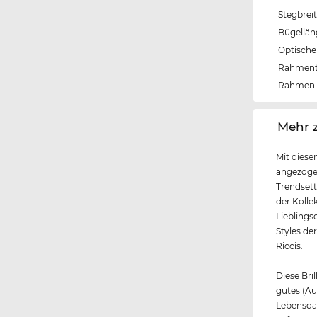
Stegbrei
Bügellä
Optische 
Rahmen
Rahmen-
‌Mehr 
Mit diese
angezoge
Trendsett
der Kolle
Lieblings
Styles de
Riccis.
Diese Bril
gutes (A
Lebensda