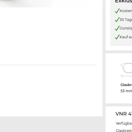
Exklus
Kosten
30 Tag
Günsti
Kauf a
Glasbr
53 m
VNR 4
Verfügba
Glasbrei