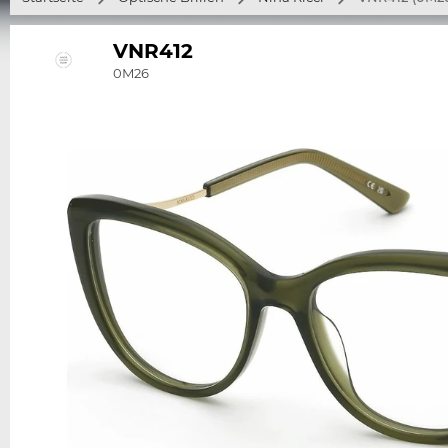
VNR412
0M26