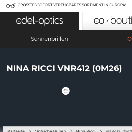
GRÖSSTES SOFORT VERFÜGBARES SORTIMENT IN EUROPA!
Sonnenbrillen
O
NINA RICCI VNR412 (0M26)
Startseite
Optische Brillen
Nina Ricci
VNR412 (0M2