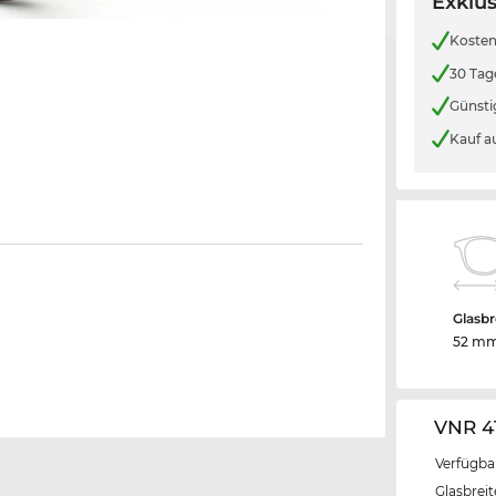
Exklus
Kosten
30 Tag
Günsti
Kauf a
Glasbr
52 m
VNR 4
Verfügba
Glasbrei