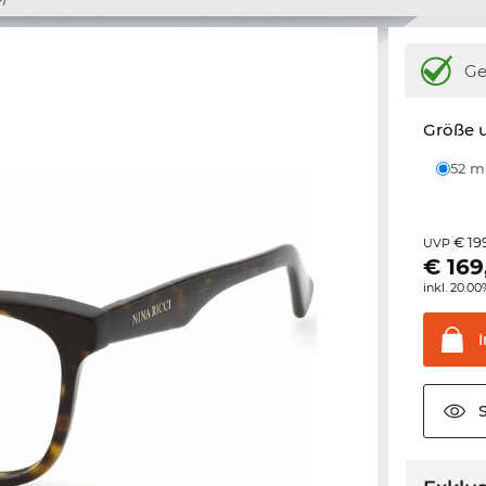
Ge
Größe u
52 
€ 19
UVP
€
169
inkl. 20.0