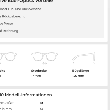
ive Edel-Optics Vorteile
loser Hin- und Rückversand
e Rückgaberecht
ge Preise
uf Rechnung
eite
Stegbreite
Bügellänge
m
17 mm
140 mm
10 Modell-Informationen
re Größen
M
te in mm
52