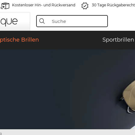
Kostenloser Hin- und Rückversand
30 Tage Rückgaberecht
ptische Brillen
Sportbrillen
)