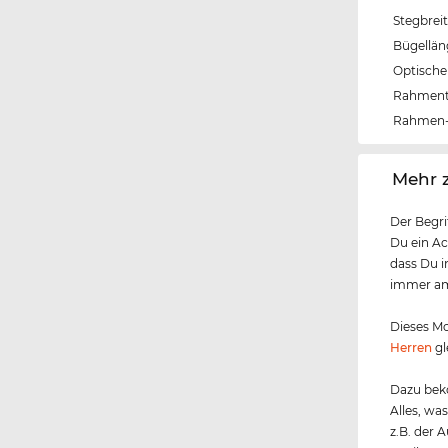
Stegbrei
Bügellä
Optische 
Rahmen
Rahmen-
‌Mehr 
Der Begri
Du ein Ac
dass Du i
immer am 
Dieses M
Herren
gl
Dazu beko
Alles, wa
z.B. der 