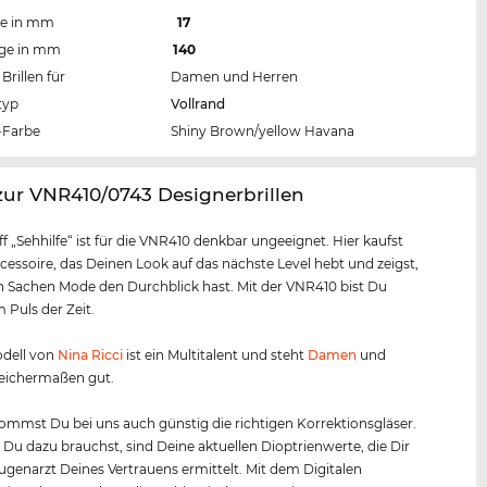
te in mm
17
nge in mm
140
Brillen für
Damen und Herren
typ
Vollrand
Farbe
Shiny Brown/yellow Havana
zur VNR410/0743 Designerbrillen
ff „Sehhilfe“ ist für die VNR410 denkbar ungeeignet. Hier kaufst
cessoire, das Deinen Look auf das nächste Level hebt und zeigst,
n Sachen Mode den Durchblick hast. Mit der VNR410 bist Du
Puls der Zeit.
odell von
Nina Ricci
ist ein Multitalent und steht
Damen
und
eichermaßen gut.
mmst Du bei uns auch günstig die richtigen Korrektionsgläser.
s Du dazu brauchst, sind Deine aktuellen Dioptrienwerte, die Dir
Augenarzt Deines Vertrauens ermittelt. Mit dem Digitalen