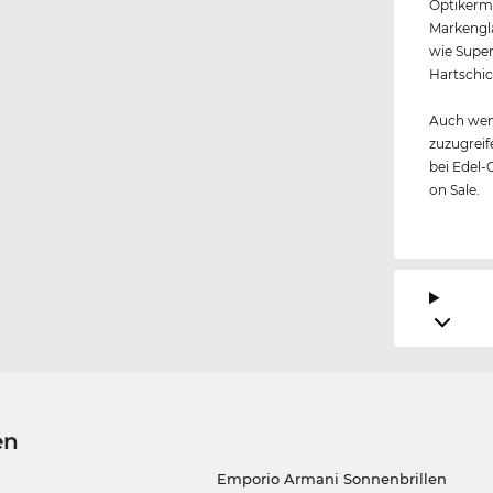
Optikerme
Markengl
wie Super
Hartschic
Auch wen
zuzugreif
bei Edel-
on Sale.
en
Emporio Armani Sonnenbrillen