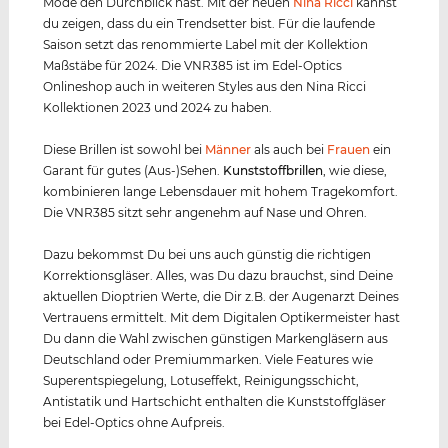
Mode den Durchblick hast. Mit der neuen
Nina Ricci
kannst
du zeigen, dass du ein Trendsetter bist. Für die laufende
Saison setzt das renommierte Label mit der Kollektion
Maßstäbe für 2024. Die VNR385 ist im Edel-Optics
Onlineshop auch in weiteren Styles aus den Nina Ricci
Kollektionen 2023 und 2024 zu haben.
Diese Brillen ist sowohl bei
Männer
als auch bei
Frauen
ein
Garant für gutes (Aus-)Sehen.
Kunststof
f
brillen
, wie diese,
kombinieren lange Lebensdauer mit hohem Tragekomfort.
Die VNR385 sitzt sehr angenehm auf Nase und Ohren.
Dazu bekommst Du bei uns auch günstig die richtigen
Korrektionsgläser. Alles, was Du dazu brauchst, sind Deine
aktuellen Dioptrien Werte, die Dir z.B. der Augenarzt Deines
Vertrauens ermittelt. Mit dem Digitalen Optikermeister hast
Du dann die Wahl zwischen günstigen Markengläsern aus
Deutschland oder Premiummarken. Viele Features wie
Superentspiegelung, Lotuseffekt, Reinigungsschicht,
Antistatik und Hartschicht enthalten die Kunststoffgläser
bei Edel-Optics ohne Aufpreis.