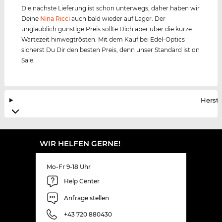
Die nächste Lieferung ist schon unterwegs, daher haben wir
Deine
Nina Ricci
auch bald wieder auf Lager. Der
unglaublich günstige Preis sollte Dich aber über die kurze
Wartezeit hinwegtrösten. Mit dem Kauf bei Edel-Optics
sicherst Du Dir den besten Preis, denn unser Standard ist on
Sale.
Herste
WIR HELFEN GERNE!
Mo-Fr 9-18 Uhr
Help Center
Anfrage stellen
+43 720 880430