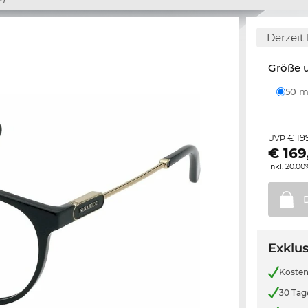
Derzeit 
Größe u
50
€ 19
UVP
€
169
inkl. 20.0
Exklus
Kosten
30 Tag