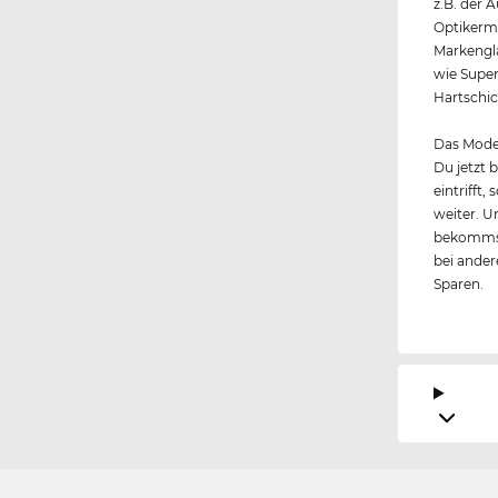
z.B. der 
Optikerme
Markengl
wie Super
Hartschic
Das Model
Du jetzt 
eintrifft
weiter. U
bekommst
bei andere
Sparen.