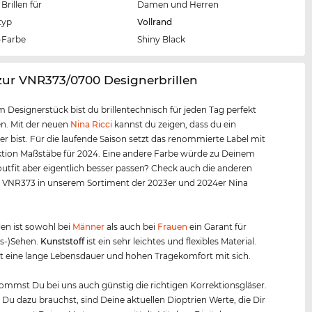
Brillen für
Damen und Herren
typ
Vollrand
Farbe
Shiny Black
zur VNR373/0700 Designerbrillen
m Designerstück bist du brillentechnisch für jeden Tag perfekt
n. Mit der neuen
Nina Ricci
kannst du zeigen, dass du ein
er bist. Für die laufende Saison setzt das renommierte Label mit
ktion Maßstäbe für 2024. Eine andere Farbe würde zu Deinem
outfit aber eigentlich besser passen? Check auch die anderen
r VNR373 in unserem Sortiment der 2023er und 2024er Nina
len ist sowohl bei
Männer
als auch bei
Frauen
ein Garant für
us-)Sehen.
Kunststof
f
ist ein sehr leichtes und flexibles Material.
t eine lange Lebensdauer und hohen Tragekomfort mit sich.
mmst Du bei uns auch günstig die richtigen Korrektionsgläser.
s Du dazu brauchst, sind Deine aktuellen Dioptrien Werte, die Dir