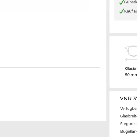
Günsti
Kauf a
Glasbr
50 m
VNR 3
Verfügba
Glasbrei
Stegbrei
Bügellä