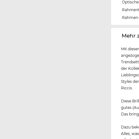
Optische 
Rahmen
Rahmen-
‌Mehr 
Mit diese
angezoge
Trendsett
der Kolle
Lieblings
Styles de
Riccis.
Diese Bril
gutes (A
Das bring
Dazu beko
Alles, wa