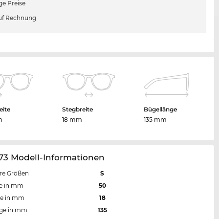
ge Preise
uf Rechnung
eite
Stegbreite
Bügellänge
m
18 mm
135 mm
73 Modell-Informationen
re Größen
S
te in mm
50
te in mm
18
nge in mm
135