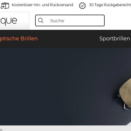
Kostenloser Hin- und Rückversand
30 Tage Rückgaberecht
ptische Brillen
Sportbrillen
0)