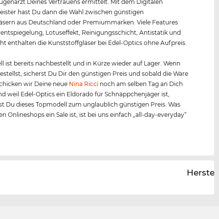
Augenarzt Deines Vertrauens ermittelt. Mit dem Digitalen
ister hast Du dann die Wahl zwischen günstigen
äsern aus Deutschland oder Premiummarken. Viele Features
entspiegelung, Lotuseffekt, Reinigungsschicht, Antistatik und
ht enthalten die Kunststoffgläser bei Edel-Optics ohne Aufpreis.
l ist bereits nachbestellt und in Kürze wieder auf Lager. Wenn
bestellst, sicherst Du Dir den günstigen Preis und sobald die Ware
, schicken wir Deine neue
Nina Ricci
noch am selben Tag an Dich
nd weil Edel-Optics ein Eldorado für Schnäppchenjäger ist,
 Du dieses Topmodell zum unglaublich günstigen Preis. Was
n Onlineshops ein Sale ist, ist bei uns einfach „all-day-everyday“
Herstel