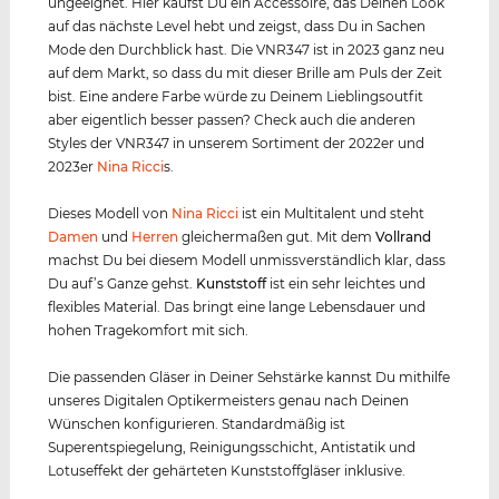
ungeeignet. Hier kaufst Du ein Accessoire, das Deinen Look
auf das nächste Level hebt und zeigst, dass Du in Sachen
Mode den Durchblick hast. Die VNR347 ist in 2023 ganz neu
auf dem Markt, so dass du mit dieser Brille am Puls der Zeit
bist. Eine andere Farbe würde zu Deinem Lieblingsoutfit
aber eigentlich besser passen? Check auch die anderen
Styles der VNR347 in unserem Sortiment der 2022er und
2023er
Nina Ricci
s.
Dieses Modell von
Nina Ricci
ist ein Multitalent und steht
Damen
und
Herren
gleichermaßen gut. Mit dem
Vollrand
machst Du bei diesem Modell unmissverständlich klar, dass
Du auf’s Ganze gehst.
Kunststof
f
ist ein sehr leichtes und
flexibles Material. Das bringt eine lange Lebensdauer und
hohen Tragekomfort mit sich.
Die passenden Gläser in Deiner Sehstärke kannst Du mithilfe
unseres Digitalen Optikermeisters genau nach Deinen
Wünschen konfigurieren. Standardmäßig ist
Superentspiegelung, Reinigungsschicht, Antistatik und
Lotuseffekt der gehärteten Kunststoffgläser inklusive.