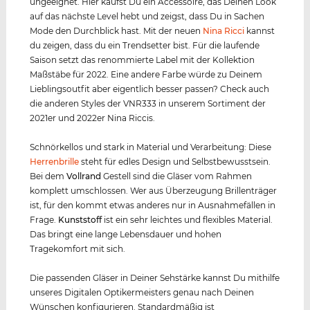
ungeeignet. Hier kaufst Du ein Accessoire, das Deinen Look
auf das nächste Level hebt und zeigst, dass Du in Sachen
Mode den Durchblick hast. Mit der neuen
Nina Ricci
kannst
du zeigen, dass du ein Trendsetter bist. Für die laufende
Saison setzt das renommierte Label mit der Kollektion
Maßstäbe für 2022. Eine andere Farbe würde zu Deinem
Lieblingsoutfit aber eigentlich besser passen? Check auch
die anderen Styles der VNR333 in unserem Sortiment der
2021er und 2022er Nina Riccis.
Schnörkellos und stark in Material und Verarbeitung: Diese
Herrenbrille
steht für edles Design und Selbstbewusstsein.
Bei dem
Vollrand
Gestell sind die Gläser vom Rahmen
komplett umschlossen. Wer aus Überzeugung Brillenträger
ist, für den kommt etwas anderes nur in Ausnahmefällen in
Frage.
Kunststof
f
ist ein sehr leichtes und flexibles Material.
Das bringt eine lange Lebensdauer und hohen
Tragekomfort mit sich.
Die passenden Gläser in Deiner Sehstärke kannst Du mithilfe
unseres Digitalen Optikermeisters genau nach Deinen
Wünschen konfigurieren. Standardmäßig ist