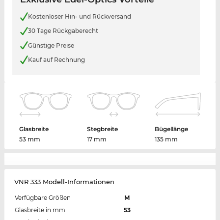
Kostenloser Hin- und Rückversand
30 Tage Rückgaberecht
Günstige Preise
Kauf auf Rechnung
Glasbreite
Stegbreite
Bügellänge
53 mm
17 mm
135 mm
VNR 333 Modell-Informationen
Verfügbare Größen
M
Glasbreite in mm
53