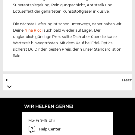
Superentspiegelung, Reinigungsschicht, Antistatik und
Lotuseffekt der gehärteten Kunststoffgläser inklusive.
Die nächste Lieferung ist schon unterwegs, daher haben wir
Deine
Nina Ricci
auch bald wieder auf Lager. Der
unglaublich günstige Preis sollte Dich aber über die kurze
Wartezeit hinwegtrösten. Mit dem Kauf bei Edel-Optics
sicherst Du Dir den besten Preis, denn unser Standard ist on
Sale.
Herste
WIR HELFEN GERNE!
Mo-Fr 9-18 Uhr
Help Center