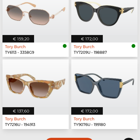
€ 159,20
€ 172,00
Tory Burch
Tory Burch
TY6113 - 3358G9
TY7209U - 198887
€ 137,60
€ 172,00
Tory Burch
Tory Burch
TY7216U - 194913
TY9076U - 199180