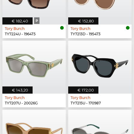
€ 182,40
P
€ 152,80
Tory Burch
Tory Burch
TY7224U - 1964T5
TY7213D - 195473
€ 143,20
€ 172,00
Tory Burch
Tory Burch
TY7207U - 20026G
TY7215U - 170987