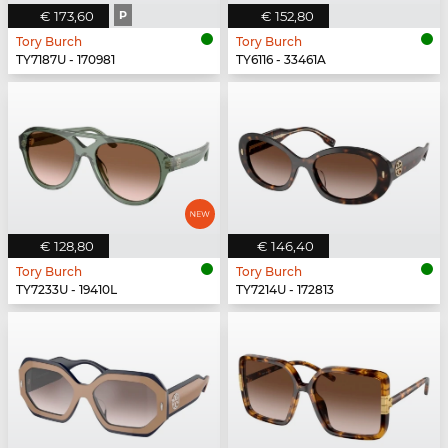
€ 173,60
P
€ 152,80
Tory Burch
Tory Burch
TY7187U - 170981
TY6116 - 33461A
€ 128,80
€ 146,40
Tory Burch
Tory Burch
TY7233U - 19410L
TY7214U - 172813