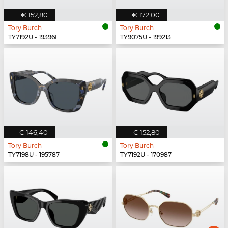
€ 152,80
€ 172,00
Tory Burch
Tory Burch
TY7192U - 19396I
TY9075U - 199213
€ 146,40
€ 152,80
Tory Burch
Tory Burch
TY7198U - 195787
TY7192U - 170987