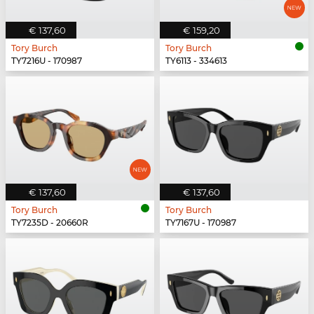
€ 137,60
€ 159,20
Tory Burch
Tory Burch
TY7216U - 170987
TY6113 - 334613
€ 137,60
€ 137,60
Tory Burch
Tory Burch
TY7235D - 20660R
TY7167U - 170987