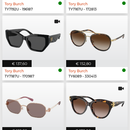
Tory Burch
Tory Burch
TY7192U - 196187
TY7167U - 172813
€ 137,60
€ 152,80
Tory Burch
Tory Burch
TY7187U - 170987
TY6089 - 330413