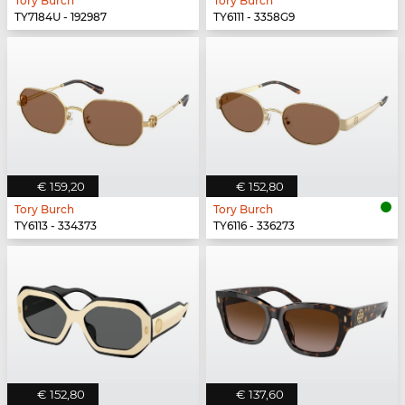
Tory Burch
Tory Burch
TY7184U - 192987
TY6111 - 3358G9
€ 159,20
€ 152,80
Tory Burch
Tory Burch
TY6113 - 334373
TY6116 - 336273
€ 152,80
€ 137,60