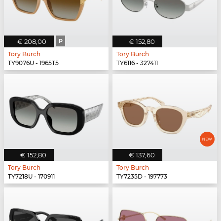
€ 208,00
P
€ 152,80
Tory Burch
Tory Burch
TY9076U - 1965T5
TY6116 - 327411
€ 152,80
€ 137,60
Tory Burch
Tory Burch
TY7218U - 170911
TY7235D - 197773