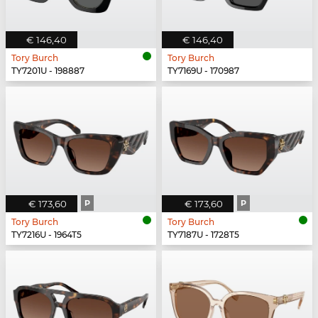
€ 146,40
€ 146,40
Tory Burch
Tory Burch
TY7201U - 198887
TY7169U - 170987
€ 173,60
P
€ 173,60
P
Tory Burch
Tory Burch
TY7216U - 1964T5
TY7187U - 1728T5