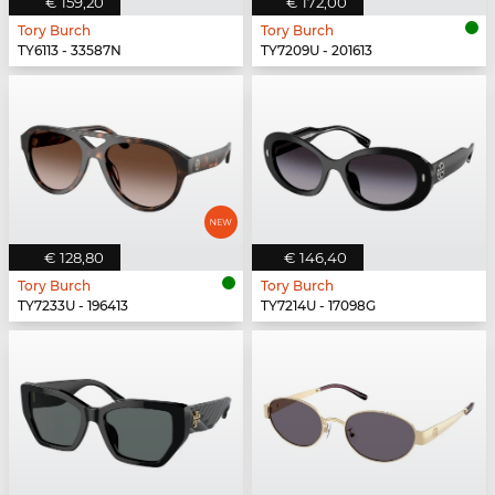
€ 159,20
€ 172,00
Tory Burch
Tory Burch
TY6113 - 33587N
TY7209U - 201613
€ 128,80
€ 146,40
Tory Burch
Tory Burch
TY7233U - 196413
TY7214U - 17098G