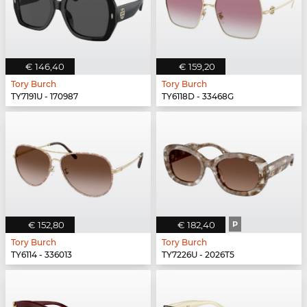
€ 146,40
€ 159,20
Tory Burch
Tory Burch
TY7191U - 170987
TY6118D - 33468G
€ 152,80
€ 182,40
P
Tory Burch
Tory Burch
TY6114 - 336013
TY7226U - 2026T5