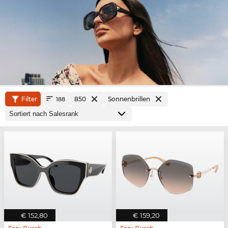
Filter
850
Sonnenbrillen
188
€ 152,80
€ 159,20