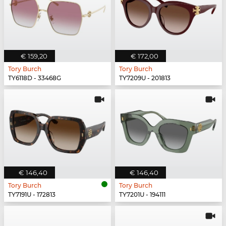
€ 159,20
€ 172,00
Tory Burch
Tory Burch
TY6118D - 33468G
TY7209U - 201813
€ 146,40
€ 146,40
Tory Burch
Tory Burch
TY7191U - 172813
TY7201U - 194111