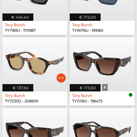
€ 146,40
€ 172,00
Tory Burch
Tory Burch
TY7169U - 170987
TY9076U - 199180
€ 137,60
€ 173,60
P
Tory Burch
Tory Burch
TY7235D - 20660R
TY7216U - 1964T5