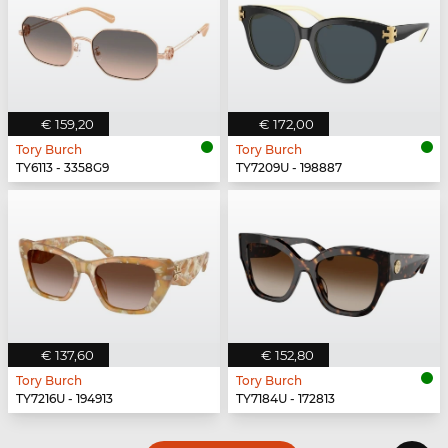
€ 159,20
€ 172,00
Tory Burch
Tory Burch
TY6113 - 3358G9
TY7209U - 198887
€ 137,60
€ 152,80
Tory Burch
Tory Burch
TY7216U - 194913
TY7184U - 172813