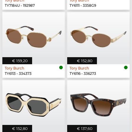
Tory Burch
Tory Burch
TY7184U - 192987
TY6111 - 3358G9
€ 159,20
€ 152,80
Tory Burch
Tory Burch
TY6113 - 334373
TY6116 - 336273
€ 152,80
€ 137,60