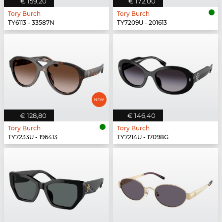
€ 159,20
€ 172,00
Tory Burch
Tory Burch
TY6113 - 33587N
TY7209U - 201613
€ 128,80
€ 146,40
Tory Burch
Tory Burch
TY7233U - 196413
TY7214U - 17098G