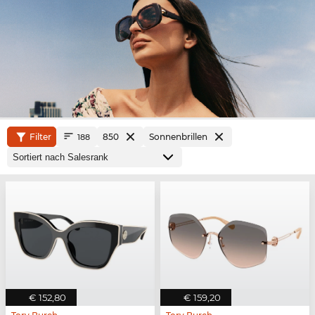
Filter
850
Sonnenbrillen
188
€ 152,80
€ 159,20