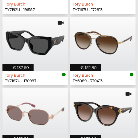
Tory Burch
Tory Burch
TY7192U - 196187
TY7167U - 172813
€ 137,60
€ 152,80
Tory Burch
Tory Burch
TY7187U - 170987
TY6089 - 330413