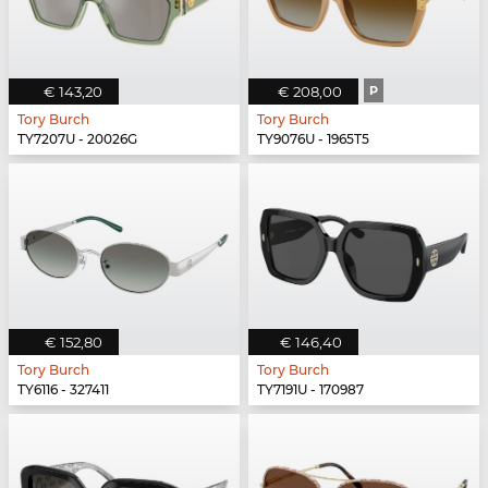
€ 143,20
€ 208,00
P
Tory Burch
Tory Burch
TY7207U - 20026G
TY9076U - 1965T5
€ 152,80
€ 146,40
Tory Burch
Tory Burch
TY6116 - 327411
TY7191U - 170987