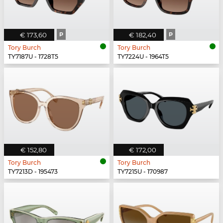
€ 173,60
P
€ 182,40
P
Tory Burch
Tory Burch
TY7187U - 1728T5
TY7224U - 1964T5
€ 152,80
€ 172,00
Tory Burch
Tory Burch
TY7213D - 195473
TY7215U - 170987