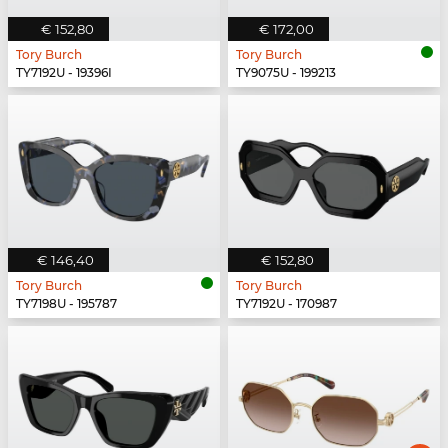
€ 152,80
€ 172,00
Tory Burch
Tory Burch
TY7192U - 19396I
TY9075U - 199213
€ 146,40
€ 152,80
Tory Burch
Tory Burch
TY7198U - 195787
TY7192U - 170987