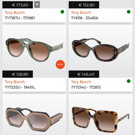
€ 173,60
P
€ 152,80
Tory Burch
Tory Burch
TY7187U - 170981
TY6116 - 33461A
€ 128,80
€ 146,40
Tory Burch
Tory Burch
TY7233U - 19410L
TY7214U - 172813