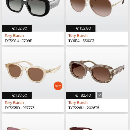
€ 152,80
€ 152,80
Tory Burch
Tory Burch
TY7218U - 170911
TY6114 - 336013
€ 137,60
€ 182,40
P
Tory Burch
Tory Burch
TY7235D - 197773
TY7226U - 2026T5