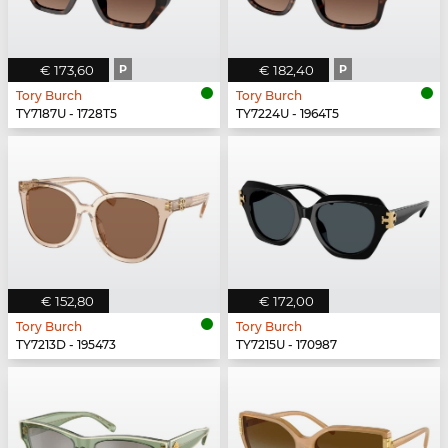
€ 173,60
P
€ 182,40
P
Tory Burch
Tory Burch
TY7187U - 1728T5
TY7224U - 1964T5
€ 152,80
€ 172,00
Tory Burch
Tory Burch
TY7213D - 195473
TY7215U - 170987