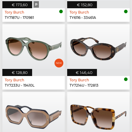
€ 173,60
P
€ 152,80
Tory Burch
Tory Burch
TY7187U - 170981
TY6116 - 33461A
€ 128,80
€ 146,40
Tory Burch
Tory Burch
TY7233U - 19410L
TY7214U - 172813