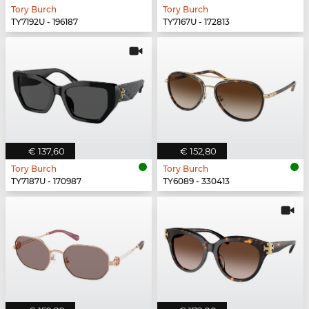
Tory Burch
Tory Burch
TY7192U - 196187
TY7167U - 172813
€ 137,60
€ 152,80
Tory Burch
Tory Burch
TY7187U - 170987
TY6089 - 330413