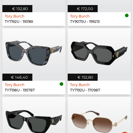
€ 152,80
€ 172,00
Tory Burch
Tory Burch
TY7192U - 19396I
TY9075U - 199213
€ 146,40
€ 152,80
Tory Burch
Tory Burch
TY7198U - 195787
TY7192U - 170987