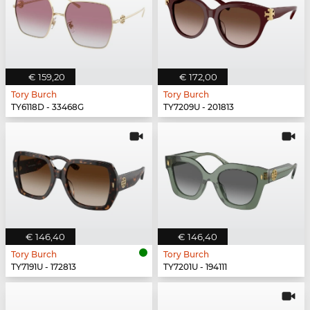
€ 159,20
€ 172,00
Tory Burch
Tory Burch
TY6118D - 33468G
TY7209U - 201813
€ 146,40
€ 146,40
Tory Burch
Tory Burch
TY7191U - 172813
TY7201U - 194111