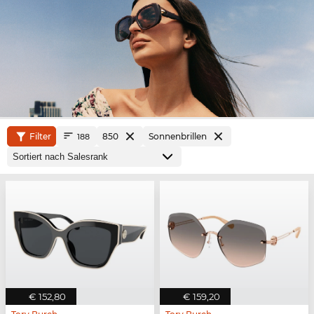
Filter
850
Sonnenbrillen
188
€ 152,80
€ 159,20