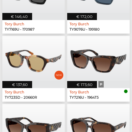
€ 146,40
€ 172,00
Tory Burch
Tory Burch
TY7169U - 170987
TY9076U - 199180
€ 137,60
€ 173,60
P
Tory Burch
Tory Burch
TY7235D - 20660R
TY7216U - 1964T5