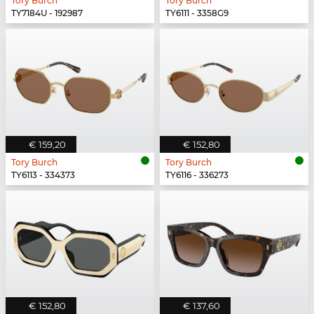
Tory Burch
Tory Burch
TY7184U - 192987
TY6111 - 3358G9
€ 159,20
€ 152,80
Tory Burch
Tory Burch
TY6113 - 334373
TY6116 - 336273
€ 152,80
€ 137,60