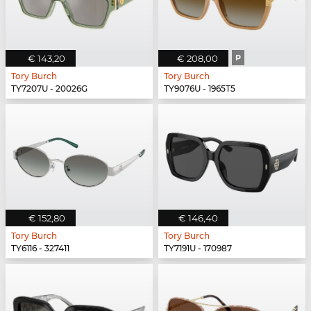
€ 143,20
€ 208,00
P
Tory Burch
Tory Burch
TY7207U - 20026G
TY9076U - 1965T5
€ 152,80
€ 146,40
Tory Burch
Tory Burch
TY6116 - 327411
TY7191U - 170987