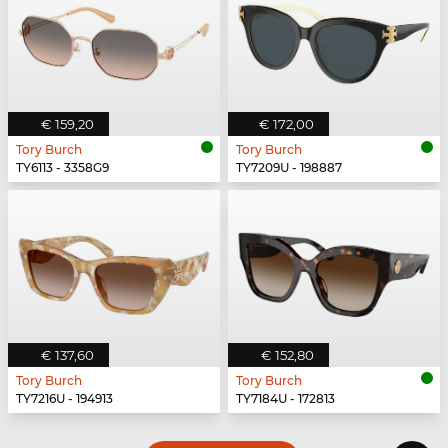
€ 159,20
€ 172,00
Tory Burch
Tory Burch
TY6113 - 3358G9
TY7209U - 198887
€ 137,60
€ 152,80
Tory Burch
Tory Burch
TY7216U - 194913
TY7184U - 172813