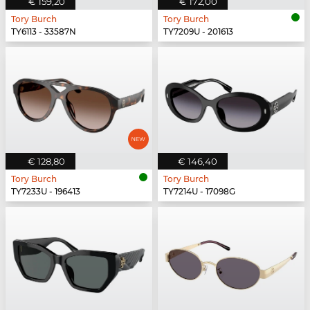
€ 159,20
€ 172,00
Tory Burch
Tory Burch
TY6113 - 33587N
TY7209U - 201613
€ 128,80
€ 146,40
Tory Burch
Tory Burch
TY7233U - 196413
TY7214U - 17098G