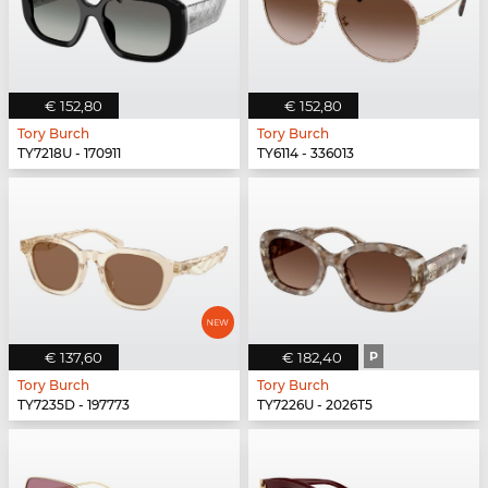
€ 152,80
€ 152,80
Tory Burch
Tory Burch
TY7218U - 170911
TY6114 - 336013
€ 137,60
€ 182,40
P
Tory Burch
Tory Burch
TY7235D - 197773
TY7226U - 2026T5