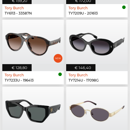
€ 159,20
€ 172,00
Tory Burch
Tory Burch
TY6113 - 33587N
TY7209U - 201613
€ 128,80
€ 146,40
Tory Burch
Tory Burch
TY7233U - 196413
TY7214U - 17098G