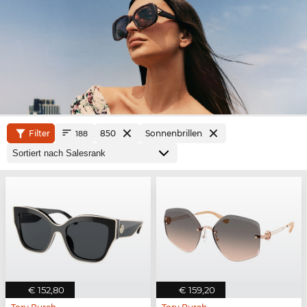
Filter
850
Sonnenbrillen
188
€ 152,80
€ 159,20