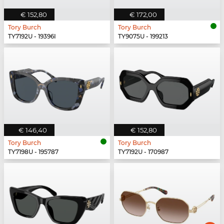
€ 152,80
€ 172,00
Tory Burch
Tory Burch
TY7192U - 19396I
TY9075U - 199213
€ 146,40
€ 152,80
Tory Burch
Tory Burch
TY7198U - 195787
TY7192U - 170987