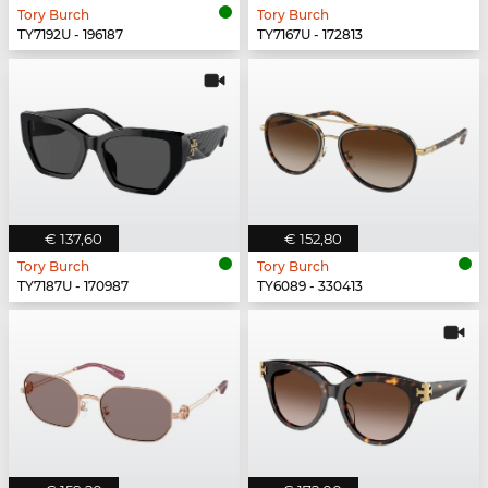
Tory Burch
Tory Burch
TY7192U - 196187
TY7167U - 172813
€ 137,60
€ 152,80
Tory Burch
Tory Burch
TY7187U - 170987
TY6089 - 330413