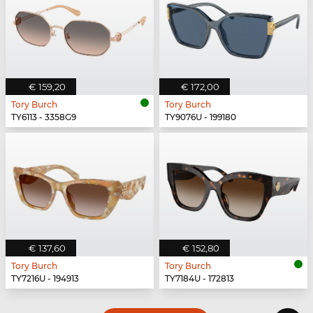
€ 159,20
€ 172,00
Tory Burch
Tory Burch
TY6113 - 3358G9
TY9076U - 199180
€ 137,60
€ 152,80
Tory Burch
Tory Burch
TY7216U - 194913
TY7184U - 172813