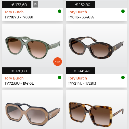
€ 173,60
P
€ 152,80
Tory Burch
Tory Burch
TY7187U - 170981
TY6116 - 33461A
€ 128,80
€ 146,40
Tory Burch
Tory Burch
TY7233U - 19410L
TY7214U - 172813