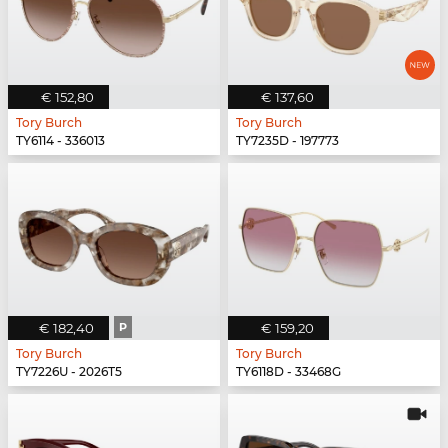
€ 152,80
€ 137,60
Tory Burch
Tory Burch
TY6114 - 336013
TY7235D - 197773
€ 182,40
P
€ 159,20
Tory Burch
Tory Burch
TY7226U - 2026T5
TY6118D - 33468G