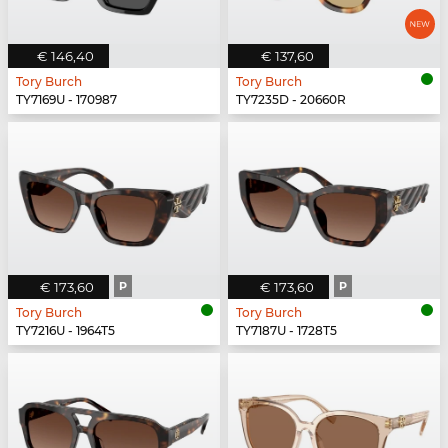
€ 146,40
€ 137,60
Tory Burch
Tory Burch
TY7169U - 170987
TY7235D - 20660R
€ 173,60
P
€ 173,60
P
Tory Burch
Tory Burch
TY7216U - 1964T5
TY7187U - 1728T5