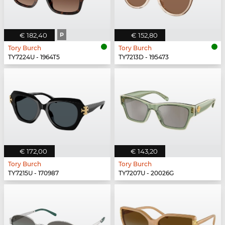
€ 182,40
P
€ 152,80
Tory Burch
Tory Burch
TY7224U - 1964T5
TY7213D - 195473
€ 172,00
€ 143,20
Tory Burch
Tory Burch
TY7215U - 170987
TY7207U - 20026G