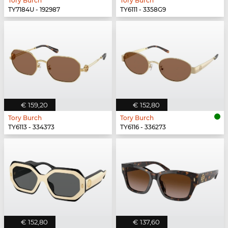
Tory Burch
Tory Burch
TY7184U - 192987
TY6111 - 3358G9
€ 159,20
€ 152,80
Tory Burch
Tory Burch
TY6113 - 334373
TY6116 - 336273
€ 152,80
€ 137,60