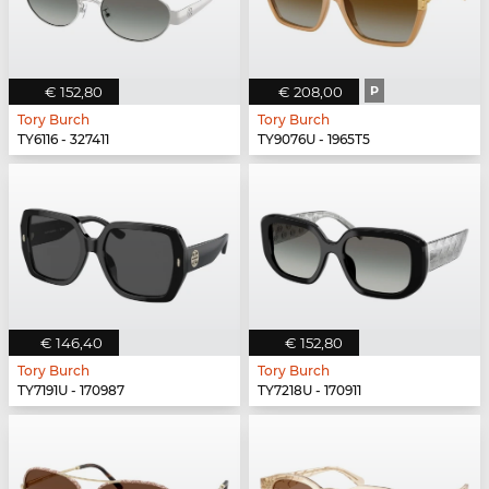
€ 152,80
€ 208,00
P
Tory Burch
Tory Burch
TY6116 - 327411
TY9076U - 1965T5
€ 146,40
€ 152,80
Tory Burch
Tory Burch
TY7191U - 170987
TY7218U - 170911