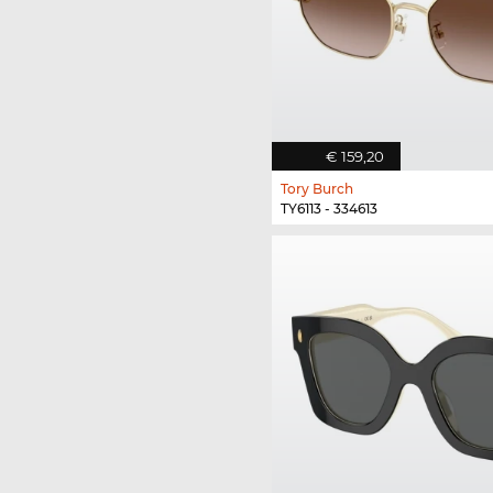
€ 159,20
Tory Burch
TY6113 - 334613