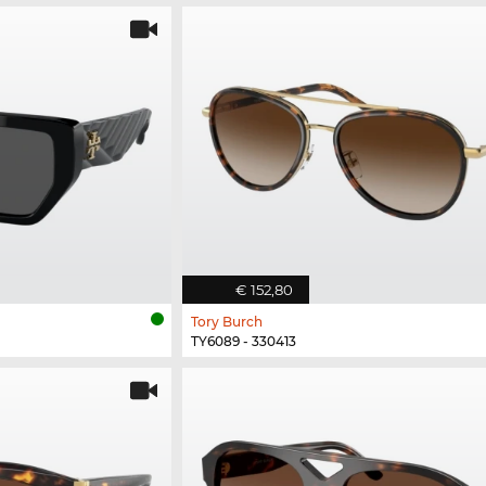
€ 152,80
Tory Burch
TY6089 - 330413