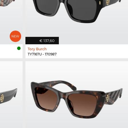
€ 137,60
Tory Burch
TY7167U - 170987