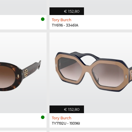
€ 152,80
Tory Burch
TY6116 - 33461A
€ 152,80
Tory Burch
TY7192U - 19396I