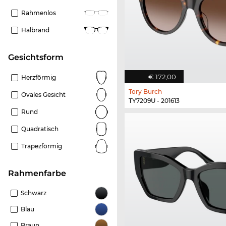
Rahmenlos
Halbrand
Gesichtsform
€ 172,00
Herzförmig
Tory Burch
Ovales Gesicht
TY7209U - 201613
Rund
Quadratisch
Trapezförmig
Rahmenfarbe
Schwarz
Blau
Braun