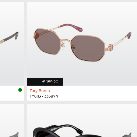
€ 159,20
Tory Burch
TY6113 - 33587N