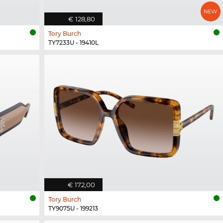
€ 128,80
Tory Burch
TY7233U - 19410L
€ 172,00
Tory Burch
TY9075U - 199213