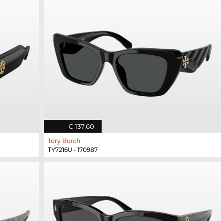
€ 137,60
Tory Burch
TY7216U - 170987