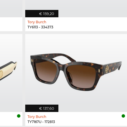
€ 159,20
Tory Burch
TY6113 - 334373
€ 137,60
Tory Burch
TY7167U - 172813