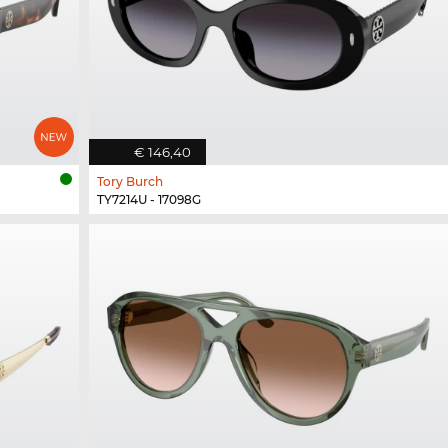
€ 146,40
Tory Burch
TY7214U - 17098G