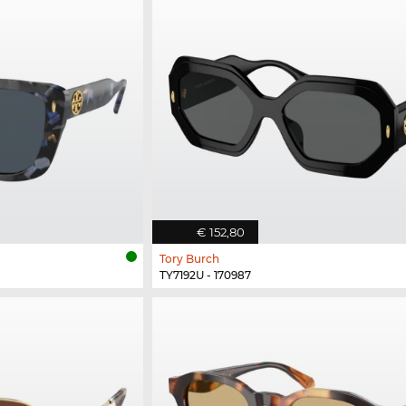
€ 152,80
Tory Burch
TY7192U - 170987