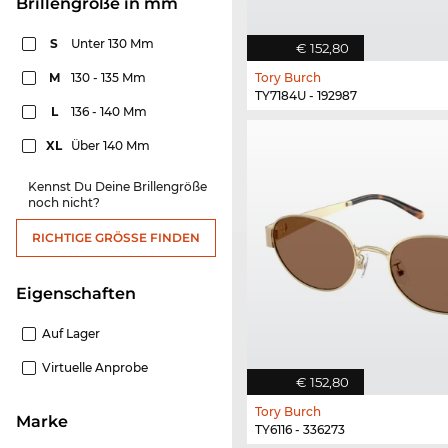
Brillengröße in mm
S
Unter 130 Mm
€ 152,80
M
130 - 135 Mm
Tory Burch
TY7184U - 192987
L
136 - 140 Mm
XL
Über 140 Mm
Kennst Du Deine Brillengröße
noch nicht?
RICHTIGE GRÖSSE FINDEN
Eigenschaften
Auf Lager
Virtuelle Anprobe
€ 152,80
Tory Burch
Marke
TY6116 - 336273