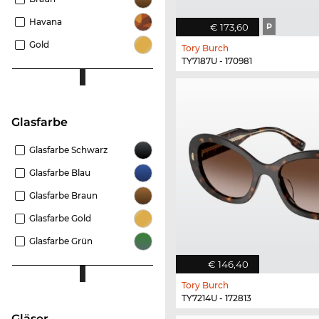
Havana
€ 173,60
P
Gold
Tory Burch
TY7187U - 170981
Glasfarbe
Glasfarbe Schwarz
Glasfarbe Blau
Glasfarbe Braun
Glasfarbe Gold
Glasfarbe Grün
€ 146,40
Tory Burch
TY7214U - 172813
Gläser