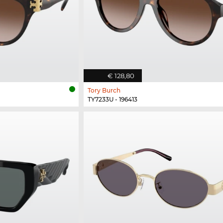
€ 128,80
Tory Burch
TY7233U - 196413