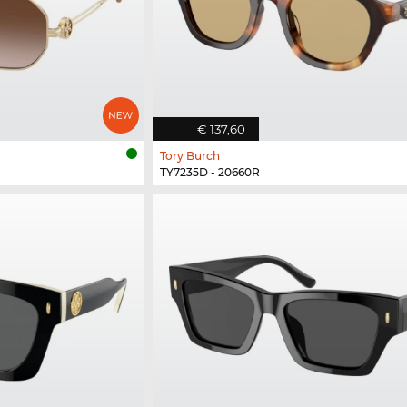
€ 137,60
Tory Burch
TY7235D - 20660R