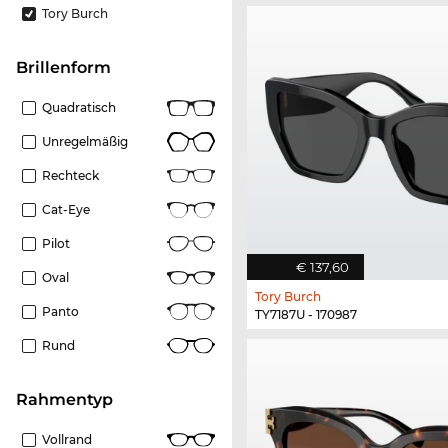
Tory Burch
Brillenform
Quadratisch
Unregelmäßig
Rechteck
Cat-Eye
Pilot
€ 137,60
Oval
Tory Burch
Panto
TY7187U - 170987
Rund
Rahmentyp
Vollrand