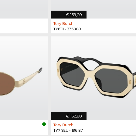
€ 159,20
Tory Burch
TY6111 - 3358G9
€ 152,80
Tory Burch
TY7192U - 196187