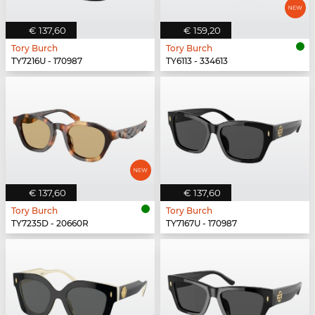
€ 137,60
€ 159,20
Tory Burch
Tory Burch
TY7216U - 170987
TY6113 - 334613
€ 137,60
€ 137,60
Tory Burch
Tory Burch
TY7235D - 20660R
TY7167U - 170987