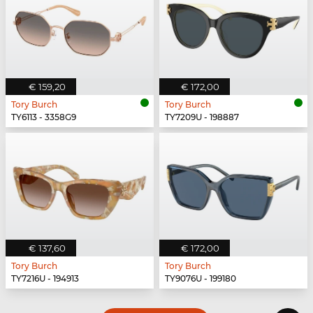
€ 159,20
€ 172,00
Tory Burch
Tory Burch
TY6113 - 3358G9
TY7209U - 198887
€ 137,60
€ 172,00
Tory Burch
Tory Burch
TY7216U - 194913
TY9076U - 199180