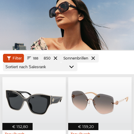
Filter
850
Sonnenbrillen
188
€ 152,80
€ 159,20