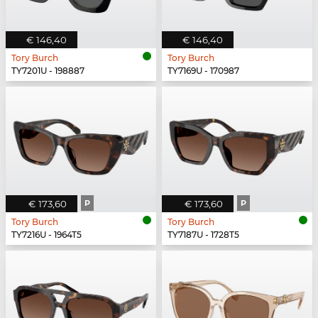
€ 146,40
€ 146,40
Tory Burch
Tory Burch
TY7201U - 198887
TY7169U - 170987
€ 173,60
P
€ 173,60
P
Tory Burch
Tory Burch
TY7216U - 1964T5
TY7187U - 1728T5