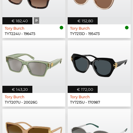
€ 182,40
P
€ 152,80
Tory Burch
Tory Burch
TY7224U - 1964T5
TY7213D - 195473
€ 143,20
€ 172,00
Tory Burch
Tory Burch
TY7207U - 20026G
TY7215U - 170987