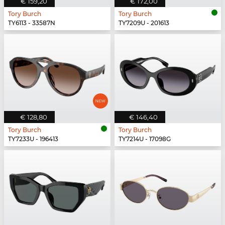
€ 159,20
€ 172,00
Tory Burch
Tory Burch
TY6113 - 33587N
TY7209U - 201613
€ 128,80
€ 146,40
Tory Burch
Tory Burch
TY7233U - 196413
TY7214U - 17098G