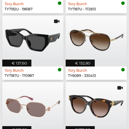
Tory Burch
Tory Burch
TY7192U - 196187
TY7167U - 172813
€ 137,60
€ 152,80
Tory Burch
Tory Burch
TY7187U - 170987
TY6089 - 330413