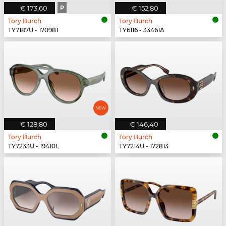
€ 173,60
P
€ 152,80
Tory Burch
Tory Burch
TY7187U - 170981
TY6116 - 33461A
€ 128,80
€ 146,40
Tory Burch
Tory Burch
TY7233U - 19410L
TY7214U - 172813