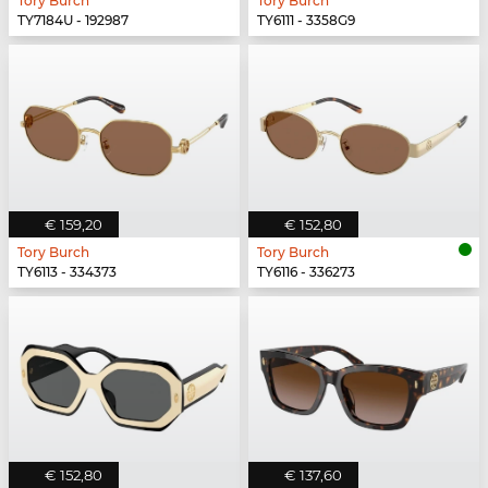
Tory Burch
Tory Burch
TY7184U - 192987
TY6111 - 3358G9
€ 159,20
€ 152,80
Tory Burch
Tory Burch
TY6113 - 334373
TY6116 - 336273
€ 152,80
€ 137,60