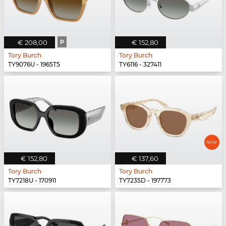
€ 208,00
P
€ 152,80
Tory Burch
Tory Burch
TY9076U - 1965T5
TY6116 - 327411
€ 152,80
€ 137,60
Tory Burch
Tory Burch
TY7218U - 170911
TY7235D - 197773