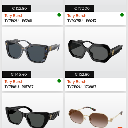
€ 152,80
€ 172,00
Tory Burch
Tory Burch
TY7192U - 19396I
TY9075U - 199213
€ 146,40
€ 152,80
Tory Burch
Tory Burch
TY7198U - 195787
TY7192U - 170987