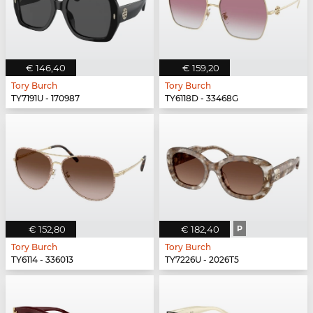
€ 146,40
€ 159,20
Tory Burch
Tory Burch
TY7191U - 170987
TY6118D - 33468G
€ 152,80
€ 182,40
P
Tory Burch
Tory Burch
TY6114 - 336013
TY7226U - 2026T5