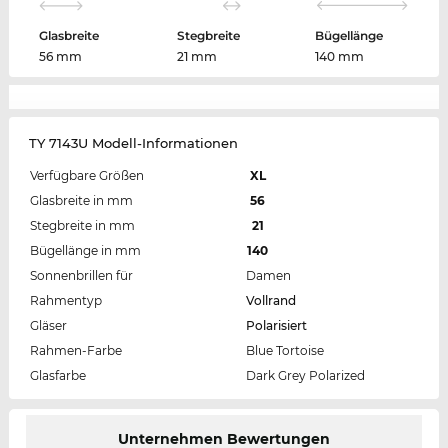
Glasbreite
Stegbreite
Bügellänge
56 mm
21 mm
140 mm
TY 7143U Modell-Informationen
Verfügbare Größen
XL
Glasbreite in mm
56
Stegbreite in mm
21
Bügellänge in mm
140
Sonnenbrillen für
Damen
Rahmentyp
Vollrand
Gläser
Polarisiert
Rahmen-Farbe
Blue Tortoise
Glasfarbe
Dark Grey Polarized
Unternehmen Bewertungen