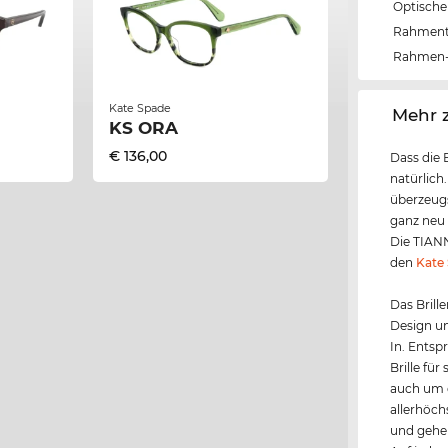
Optische 
Rahmen
Rahmen-
Kate Spade
‌Mehr 
KS ORA
€ 136,00
Dass die 
natürlich
überzeugs
ganz neu 
Die TIANN
den
Kate
Das Brille
Design un
In. Entsp
Brille fü
auch um d
allerhöch
und gehei