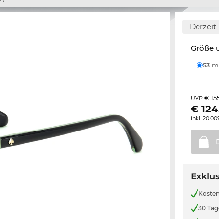
Derzeit 
Größe u
53 
€ 15
UVP
€
124
inkl. 20.0
Exklus
Kosten
30 Tag