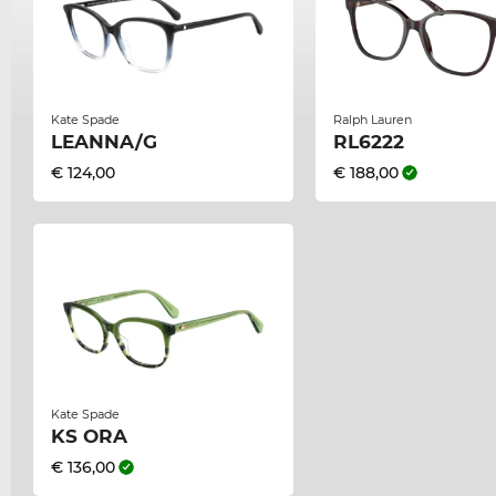
Kate Spade
Ralph Lauren
LEANNA/G
RL6222
€ 124,00
€ 188,00
Kate Spade
KS ORA
€ 136,00