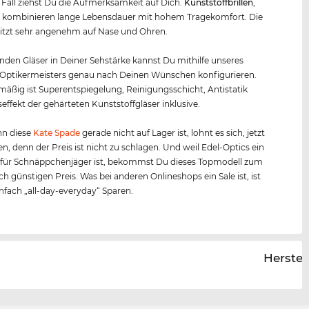
 Fall ziehst Du die Aufmerksamkeit auf Dich.
Kunststof
f
brillen
,
e, kombinieren lange Lebensdauer mit hohem Tragekomfort. Die
itzt sehr angenehm auf Nase und Ohren.
nden Gläser in Deiner Sehstärke kannst Du mithilfe unseres
 Optikermeisters genau nach Deinen Wünschen konfigurieren.
äßig ist Superentspiegelung, Reinigungsschicht, Antistatik
effekt der gehärteten Kunststoffgläser inklusive.
n diese
Kate Spade
gerade nicht auf Lager ist, lohnt es sich, jetzt
en, denn der Preis ist nicht zu schlagen. Und weil Edel-Optics ein
 für Schnäppchenjäger ist, bekommst Du dieses Topmodell zum
ch günstigen Preis. Was bei anderen Onlineshops ein Sale ist, ist
infach „all-day-everyday“ Sparen.
Herstel