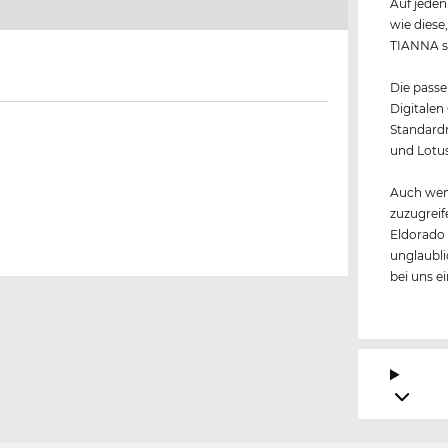
Auf jeden
wie dies
TIANNA s
Die passe
Digitalen
Standardm
und Lotus
Auch wen
zuzugreif
Eldorado
unglaubli
bei uns e