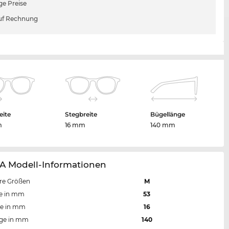
ge Preise
uf Rechnung
eite
Stegbreite
Bügellänge
m
16 mm
140 mm
A Modell-Informationen
re Größen
M
te in mm
53
te in mm
16
nge in mm
140