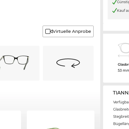
Günsti
Kauf a
Virtuelle Anprobe
Glasbr
53 m
TIANN
Verfügba
Glasbrei
Stegbrei
Bügellä