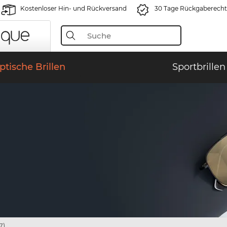
Kostenloser Hin- und Rückversand
30 Tage Rückgaberecht
ptische Brillen
Sportbrillen
7)