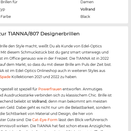
Brillen für
Damen
typ
Vollrand
Farbe
Black
zur TIANNA/807 Designerbrillen
Brille den Style macht, weißt Du als Kunde von Edel-Optics
. Mit diesem Schmuckstück bist du ganz smart unterwegs und
t im Office genauso wie in der Freizeit. Die TIANNA ist in 2022
auf dem Markt, so dass du mit dieser Brille am Puls der Zeit bist.
A ist im Edel-Optics Onlineshop auch in weiteren Styles aus
 Spade
Kollektionen 2021 und 2022 zu haben.
ngestell ist speziell für
Powerfrauen
entworfen. Anmutiges
d Ausdrucksstärke verbinden sich zu klassischem Chic. Brille ist
rechend beliebt ist
Vollrand
, denn man bekommt am meisten
r sein Geld. Dabei geht es nicht nur um die Belastbarkeit, sondern
ie Sichtbarkeit von Material und Design, die hier von
ster Güte sind. Die
Cat-Eye-Form
lässt den Blick verführerisch
mnisvoll wirken. Die TIANNA hat fast schon etwas Anzügliches.