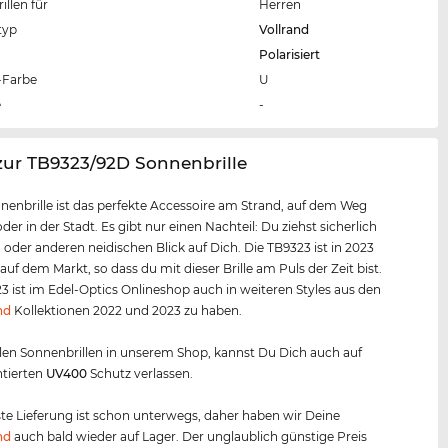
llen für
Herren
typ
Vollrand
Polarisiert
Farbe
U
e
-
zur TB9323/92D Sonnenbrille
nenbrille ist das perfekte Accessoire am Strand, auf dem Weg
der in der Stadt. Es gibt nur einen Nachteil: Du ziehst sicherlich
 oder anderen neidischen Blick auf Dich. Die TB9323 ist in 2023
auf dem Markt, so dass du mit dieser Brille am Puls der Zeit bist.
3 ist im Edel-Optics Onlineshop auch in weiteren Styles aus den
nd
Kollektionen 2022 und 2023 zu haben.
llen Sonnenbrillen in unserem Shop, kannst Du Dich auch auf
ntierten
UV400
Schutz verlassen.
te Lieferung ist schon unterwegs, daher haben wir Deine
nd
auch bald wieder auf Lager. Der unglaublich günstige Preis