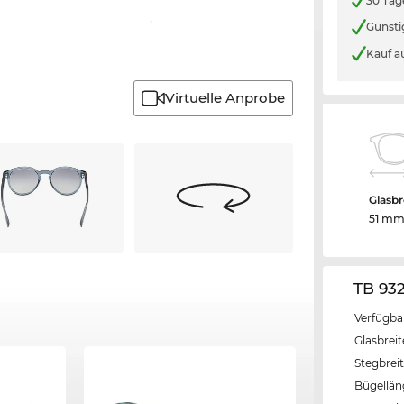
30 Tag
Günsti
Kauf a
Virtuelle Anprobe
Glasbr
51 m
TB 93
Verfügba
Glasbrei
Stegbrei
Bügellä