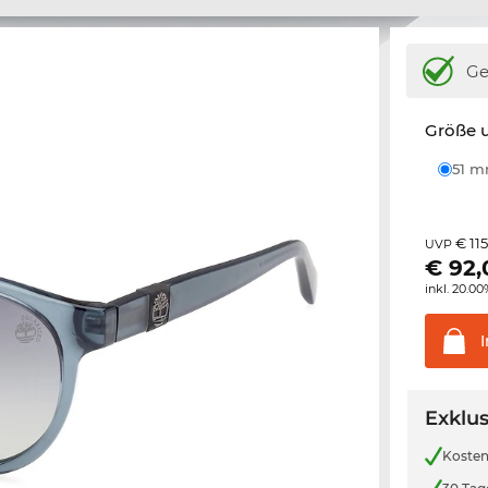
Ge
Größe u
51 
€ 11
UVP
€
92,
inkl. 20.0
Exklus
Kosten