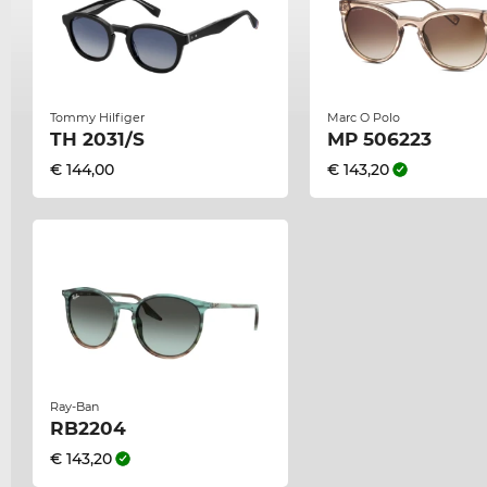
Tommy Hilfiger
Marc O Polo
TH 2031/S
MP 506223
€ 144,00
€ 143,20
Ray-Ban
RB2204
€ 143,20