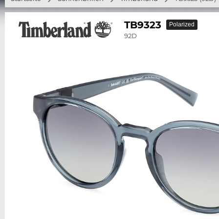
TB9323
Polarized
92D