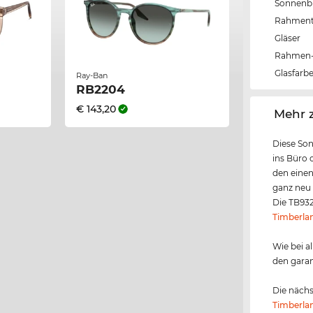
Sonnenbri
Rahmen
Gläser
Rahmen-
Glasfarb
Ray-Ban
RB2204
€ 143,20
‌Mehr 
Diese Son
ins Büro o
den einen
ganz neu 
Die TB932
Timberla
Wie bei a
den gara
Die nächs
Timberla