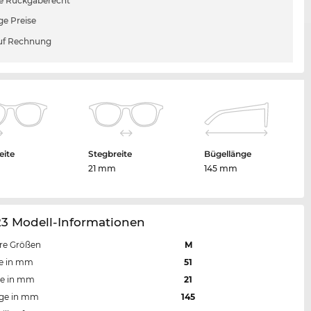
e Rückgaberecht
ge Preise
uf Rechnung
eite
Stegbreite
Bügellänge
m
21 mm
145 mm
23 Modell-Informationen
re Größen
M
te in mm
51
te in mm
21
nge in mm
145