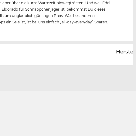
ch aber über die kurze Wartezeit hinwegtrösten. Und weil Edel-
n Eldorado für Schnäppchenjäger ist, bekommst Du dieses
 zum unglaublich günstigen Preis. Was bei anderen
s ein Sale ist, ist bei uns einfach „all-day-everyday“ Sparen.
Herstel