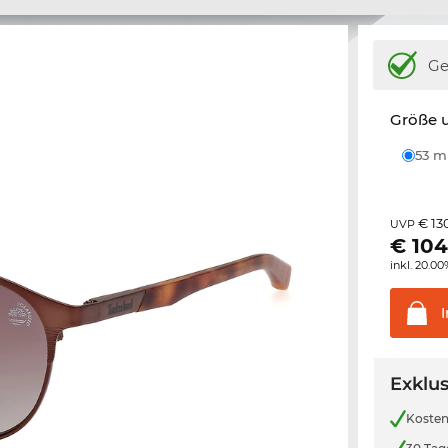
Ge
Größe u
53 
€ 13
UVP
€
104
inkl. 20.0
Exklus
Kosten