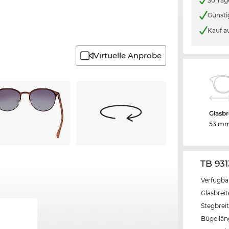
30 Tag
Günsti
Kauf a
Virtuelle Anprobe
Glasbr
53 m
TB 931
Verfügba
Glasbrei
Stegbrei
Bügellä