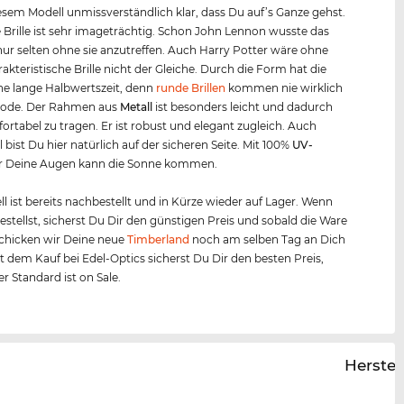
esem Modell unmissverständlich klar, dass Du auf’s Ganze gehst.
 Brille ist sehr imageträchtig. Schon John Lennon wusste das
ur selten ohne sie anzutreffen. Auch Harry Potter wäre ohne
rakteristische Brille nicht der Gleiche. Durch die Form hat die
ne lange Halbwertszeit, denn
runde Brillen
kommen nie wirklich
Mode. Der Rahmen aus
Metall
ist besonders leicht und dadurch
ortabel zu tragen. Er ist robust und elegant zugleich. Auch
 bist Du hier natürlich auf der sicheren Seite. Mit 100%
UV-
r Deine Augen kann die Sonne kommen.
l ist bereits nachbestellt und in Kürze wieder auf Lager. Wenn
bestellst, sicherst Du Dir den günstigen Preis und sobald die Ware
, schicken wir Deine neue
Timberland
noch am selben Tag an Dich
it dem Kauf bei Edel-Optics sicherst Du Dir den besten Preis,
r Standard ist on Sale.
Herstel