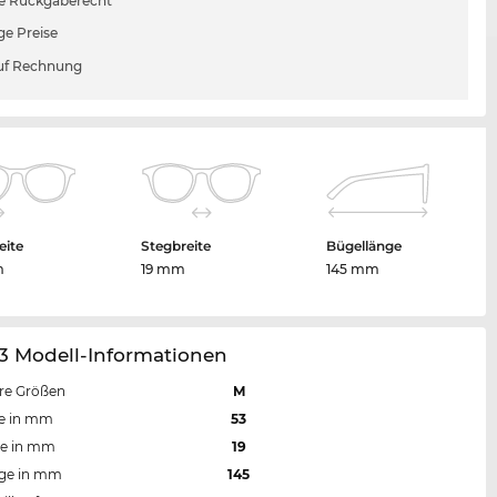
e Rückgaberecht
ge Preise
uf Rechnung
eite
Stegbreite
Bügellänge
m
19 mm
145 mm
3 Modell-Informationen
re Größen
M
te in mm
53
te in mm
19
nge in mm
145