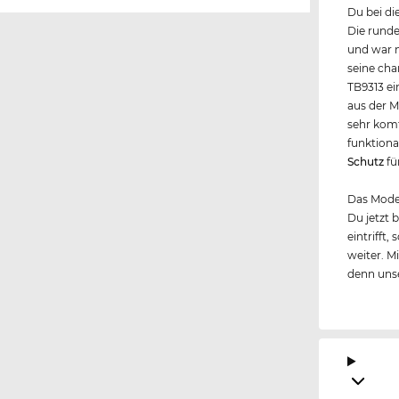
Du bei di
Die runde
und war n
seine cha
TB9313 ei
aus der 
sehr komf
funktional
Schutz
fü
Das Model
Du jetzt 
eintrifft
weiter. M
denn unse