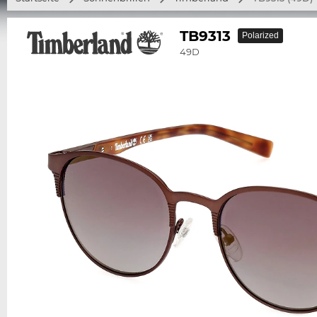
TB9313
Polarized
49D