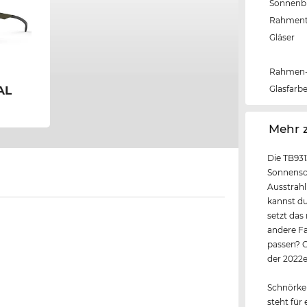
Sonnenbri
Rahmen
Gläser
Rahmen-
AL
Glasfarb
‌Mehr 
Die TB931
Sonnensch
Ausstrahl
kannst du
setzt das
andere Fa
passen? C
der 2022e
Schnörkel
steht für