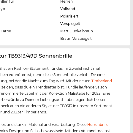
llen für
Herren
typ
Vollrand
Polarisiert
Verspiegelt
Farbe
Matt Dunkelbraun
e
Braun Verspiegelt
zur TB9313/49D Sonnenbrille
3 ist ein Fashion-Statement, für das im Zweifel nicht mal
ein vonnöten ist, denn diese Sonnenbrille verleiht Dir eine
ung, bei der die Nacht zum Tag wird. Mit der neuen
Timberland
 zeigen, dass du ein Trendsetter bist. Für die laufende Saison
 renommierte Label mit der Kollektion Maßstäbe für 2023. Eine
rbe würde zu Deinem Lieblingsoutfit aber eigentlich besser
heck auch die anderen Styles der TB9313 in unserem Sortiment
r und 2023er Timberlands.
los und stark in Material und Verarbeitung: Diese
Herrenbrille
 edles Design und Selbstbewusstsein. Mit dem
Vollrand
machst