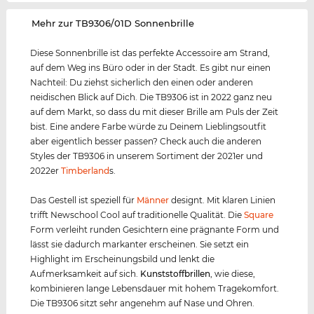
‌Mehr zur TB9306/01D Sonnenbrille
Diese Sonnenbrille ist das perfekte Accessoire am Strand,
auf dem Weg ins Büro oder in der Stadt. Es gibt nur einen
Nachteil: Du ziehst sicherlich den einen oder anderen
neidischen Blick auf Dich. Die TB9306 ist in 2022 ganz neu
auf dem Markt, so dass du mit dieser Brille am Puls der Zeit
bist. Eine andere Farbe würde zu Deinem Lieblingsoutfit
aber eigentlich besser passen? Check auch die anderen
Styles der TB9306 in unserem Sortiment der 2021er und
2022er
Timberland
s.
Das Gestell ist speziell für
Männer
designt. Mit klaren Linien
trifft Newschool Cool auf traditionelle Qualität. Die
Square
Form verleiht runden Gesichtern eine prägnante Form und
lässt sie dadurch markanter erscheinen. Sie setzt ein
Highlight im Erscheinungsbild und lenkt die
Aufmerksamkeit auf sich.
Kunststof
f
brillen
, wie diese,
kombinieren lange Lebensdauer mit hohem Tragekomfort.
Die TB9306 sitzt sehr angenehm auf Nase und Ohren.