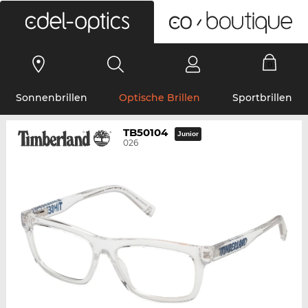
0
Sonnenbrillen
Optische Brillen
Sportbrillen
TB50104
Junior
026