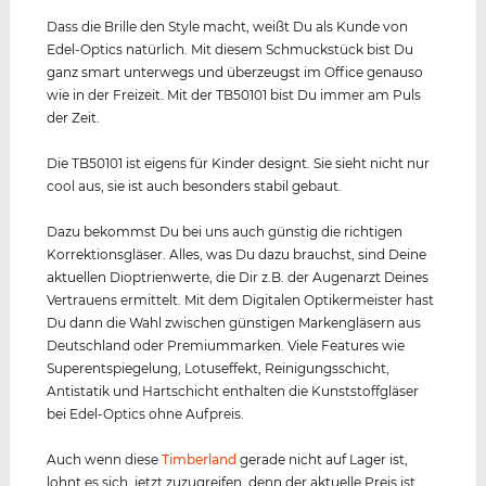
Dass die Brille den Style macht, weißt Du als Kunde von
Edel-Optics natürlich. Mit diesem Schmuckstück bist Du
ganz smart unterwegs und überzeugst im Office genauso
wie in der Freizeit. Mit der TB50101 bist Du immer am Puls
der Zeit.
Die TB50101 ist eigens für Kinder designt. Sie sieht nicht nur
cool aus, sie ist auch besonders stabil gebaut.
Dazu bekommst Du bei uns auch günstig die richtigen
Korrektionsgläser. Alles, was Du dazu brauchst, sind Deine
aktuellen Dioptrienwerte, die Dir z.B. der Augenarzt Deines
Vertrauens ermittelt. Mit dem Digitalen Optikermeister hast
Du dann die Wahl zwischen günstigen Markengläsern aus
Deutschland oder Premiummarken. Viele Features wie
Superentspiegelung, Lotuseffekt, Reinigungsschicht,
Antistatik und Hartschicht enthalten die Kunststoffgläser
bei Edel-Optics ohne Aufpreis.
Auch wenn diese
Timberland
gerade nicht auf Lager ist,
lohnt es sich, jetzt zuzugreifen, denn der aktuelle Preis ist