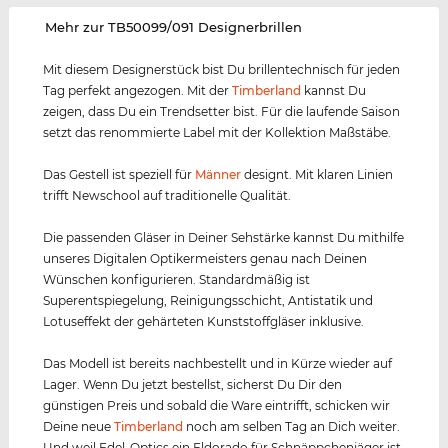
‌Mehr zur TB50099/091 Designerbrillen
Mit diesem Designerstück bist Du brillentechnisch für jeden
Tag perfekt angezogen. Mit der
Timberland
kannst Du
zeigen, dass Du ein Trendsetter bist. Für die laufende Saison
setzt das renommierte Label mit der Kollektion Maßstäbe.
Das Gestell ist speziell für
Männer
designt. Mit klaren Linien
trifft Newschool auf traditionelle Qualität.
Die passenden Gläser in Deiner Sehstärke kannst Du mithilfe
unseres Digitalen Optikermeisters genau nach Deinen
Wünschen konfigurieren. Standardmäßig ist
Superentspiegelung, Reinigungsschicht, Antistatik und
Lotuseffekt der gehärteten Kunststoffgläser inklusive.
Das Modell ist bereits nachbestellt und in Kürze wieder auf
Lager. Wenn Du jetzt bestellst, sicherst Du Dir den
günstigen Preis und sobald die Ware eintrifft, schicken wir
Deine neue
Timberland
noch am selben Tag an Dich weiter.
Und weil Edel-Optics ein Eldorado für Schnäppchenjäger ist,