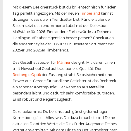
Mit diesem Designerstück bist du brillentechnisch für jeden
Tag perfekt angezogen. Mit der neuen
Timberland
kannst
du zeigen, dass du ein Trendsetter bist. Für die laufende
Saison setzt das renommierte Label mit der Kollektion
Maßstäbe für 2026. Eine andere Farbe würde zu Deinem
Lieblingsoutfit aber eigentlich besser passen? Check auch
die anderen Styles der TB50099 in unserem Sortiment der
2025er und 2026er Timberlands.
Das Gestell ist speziell für
Männer
designt. Mit klaren Linien
trifft Newschool Cool auf traditionelle Qualität. Die
Rectangle Optik
der Fassung strahlt Selbstsicherheit und
Power aus. Gerade für rundliche Gesichter ist das Rechteck
ein schöner Kontrapunkt. Der Rahmen aus
Metall
ist
besonders leicht und dadurch sehr komfortabel zu tragen.
Er ist robust und elegant zugleich.
Dazu bekommst Du bei uns auch günstig die richtigen
Korrektionsgläser. Alles, was Du dazu brauchst, sind Deine
aktuellen Dioptrien Werte, die Dir z.B. der Augenarzt Deines
Vertrauens ermittelt. Mit dem Digitalen Optikermeister hast