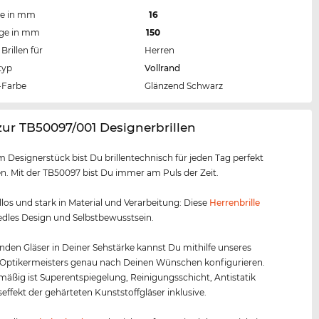
te in mm
16
nge in mm
150
Brillen für
Herren
typ
Vollrand
Farbe
Glänzend Schwarz
zur TB50097/001 Designerbrillen
m Designerstück bist Du brillentechnisch für jeden Tag perfekt
. Mit der TB50097 bist Du immer am Puls der Zeit.
los und stark in Material und Verarbeitung: Diese
Herrenbrille
 edles Design und Selbstbewusstsein.
nden Gläser in Deiner Sehstärke kannst Du mithilfe unseres
 Optikermeisters genau nach Deinen Wünschen konfigurieren.
äßig ist Superentspiegelung, Reinigungsschicht, Antistatik
effekt der gehärteten Kunststoffgläser inklusive.