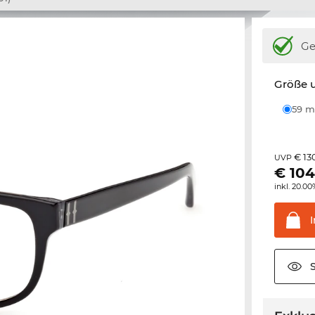
Ge
Größe u
59
€ 13
UVP
€
104
inkl. 20.0