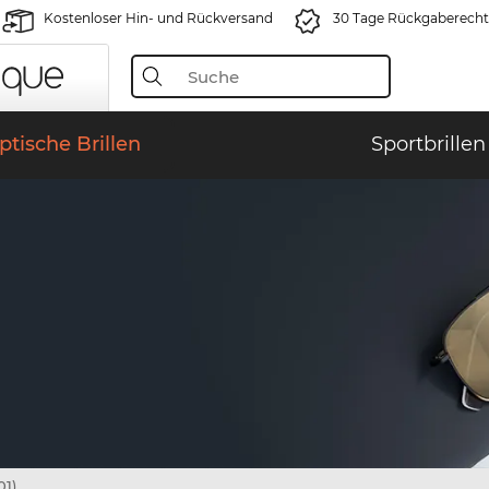
Kostenloser Hin- und Rückversand
30 Tage Rückgaberecht
ptische Brillen
Sportbrillen
01)