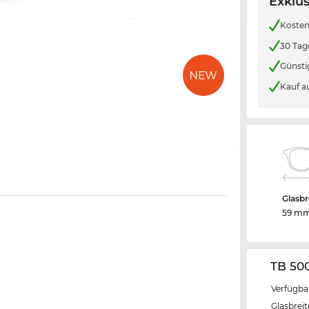
Exklus
Kosten
30 Tag
Günsti
Kauf a
Glasbr
59 m
TB 50
Verfügba
Glasbrei