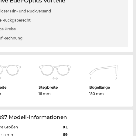
ive Edel-Optics Vorteile
loser Hin- und Rückversand
e Rückgaberecht
ge Preise
uf Rechnung
eite
Stegbreite
Bügellänge
m
16 mm
150 mm
097 Modell-Informationen
re Größen
XL
te in mm
59