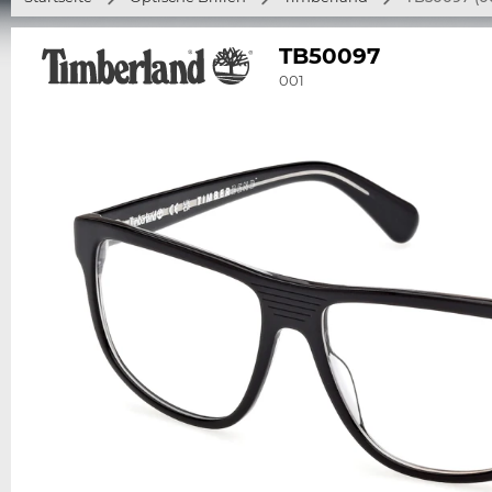
TB50097
001