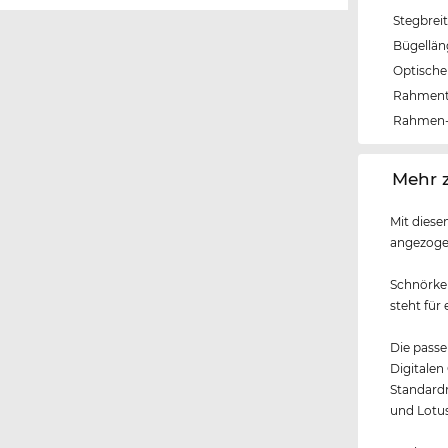
Stegbrei
Bügellä
Optische 
Rahmen
Rahmen-
‌Mehr 
Mit diese
angezogen
Schnörkel
steht für
Die passe
Digitalen
Standardm
und Lotus