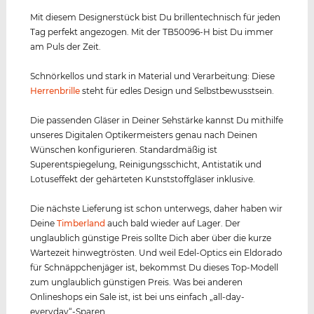
Mit diesem Designerstück bist Du brillentechnisch für jeden
Tag perfekt angezogen. Mit der TB50096-H bist Du immer
am Puls der Zeit.
Schnörkellos und stark in Material und Verarbeitung: Diese
Herrenbrille
steht für edles Design und Selbstbewusstsein.
Die passenden Gläser in Deiner Sehstärke kannst Du mithilfe
unseres Digitalen Optikermeisters genau nach Deinen
Wünschen konfigurieren. Standardmäßig ist
Superentspiegelung, Reinigungsschicht, Antistatik und
Lotuseffekt der gehärteten Kunststoffgläser inklusive.
Die nächste Lieferung ist schon unterwegs, daher haben wir
Deine
Timberland
auch bald wieder auf Lager. Der
unglaublich günstige Preis sollte Dich aber über die kurze
Wartezeit hinwegtrösten. Und weil Edel-Optics ein Eldorado
für Schnäppchenjäger ist, bekommst Du dieses Top-Modell
zum unglaublich günstigen Preis. Was bei anderen
Onlineshops ein Sale ist, ist bei uns einfach „all-day-
everyday“-Sparen.