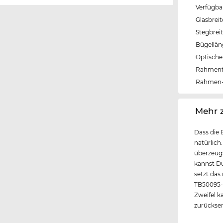
Verfügba
Glasbrei
Stegbrei
Bügellä
Optische 
Rahmen
Rahmen-
‌Mehr 
Dass die 
natürlich
überzeugs
kannst Du
setzt das
TB50095-
Zweifel ka
zurückse