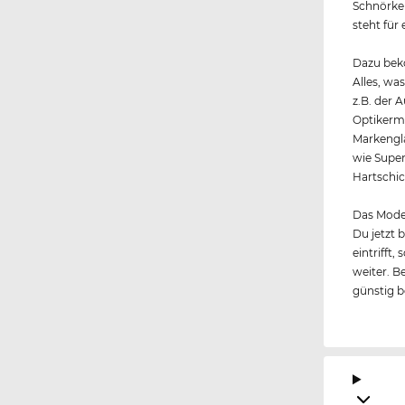
Schnörkel
steht für
Dazu beko
Alles, wa
z.B. der 
Optikerme
Markengl
wie Super
Hartschic
Das Model
Du jetzt 
eintrifft
weiter. B
günstig 