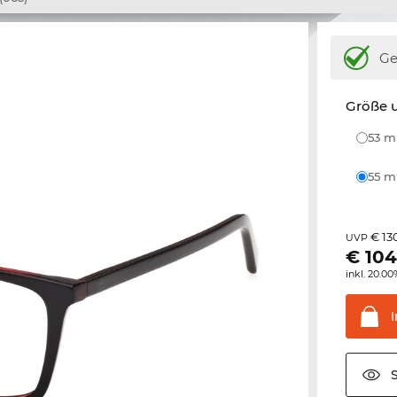
Ge
Größe u
53 
55 
€ 13
UVP
€
104
inkl. 20.0