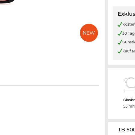
Exklus
Kosten
30 Tag
Günsti
Kauf a
Glasbr
55 m
TB 50