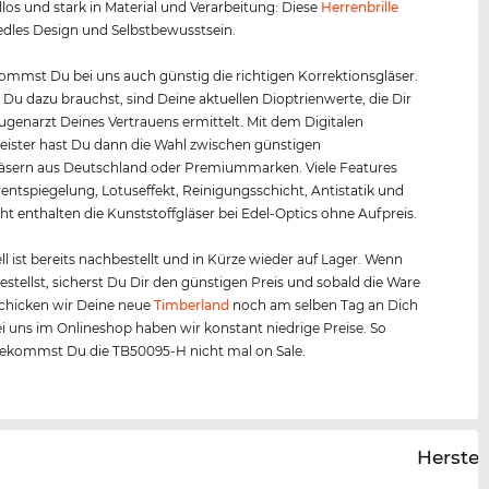
los und stark in Material und Verarbeitung: Diese
Herrenbrille
 edles Design und Selbstbewusstsein.
mmst Du bei uns auch günstig die richtigen Korrektionsgläser.
s Du dazu brauchst, sind Deine aktuellen Dioptrienwerte, die Dir
Augenarzt Deines Vertrauens ermittelt. Mit dem Digitalen
ister hast Du dann die Wahl zwischen günstigen
äsern aus Deutschland oder Premiummarken. Viele Features
entspiegelung, Lotuseffekt, Reinigungsschicht, Antistatik und
ht enthalten die Kunststoffgläser bei Edel-Optics ohne Aufpreis.
l ist bereits nachbestellt und in Kürze wieder auf Lager. Wenn
bestellst, sicherst Du Dir den günstigen Preis und sobald die Ware
, schicken wir Deine neue
Timberland
noch am selben Tag an Dich
ei uns im Onlineshop haben wir konstant niedrige Preise. So
bekommst Du die TB50095-H nicht mal on Sale.
Herstel