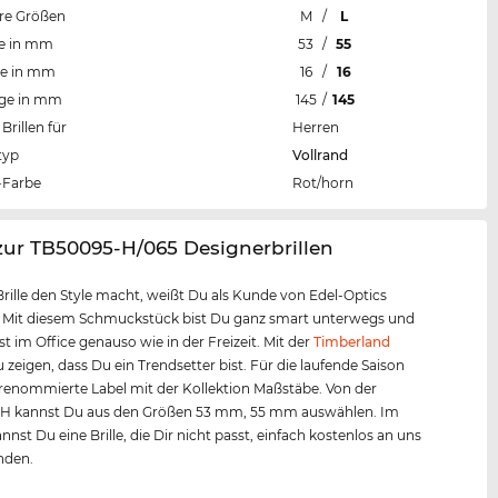
re Größen
M
/
L
te in mm
53
/
55
te in mm
16
/
16
nge in mm
145
/
145
Brillen für
Herren
typ
Vollrand
Farbe
Rot/horn
zur TB50095-H/065 Designerbrillen
Brille den Style macht, weißt Du als Kunde von Edel-Optics
. Mit diesem Schmuckstück bist Du ganz smart unterwegs und
t im Office genauso wie in der Freizeit. Mit der
Timberland
 zeigen, dass Du ein Trendsetter bist. Für die laufende Saison
 renommierte Label mit der Kollektion Maßstäbe. Von der
H kannst Du aus den Größen 53 mm, 55 mm auswählen. Im
nnst Du eine Brille, die Dir nicht passt, einfach kostenlos an uns
nden.