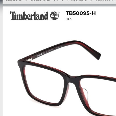
TB50095-H
065