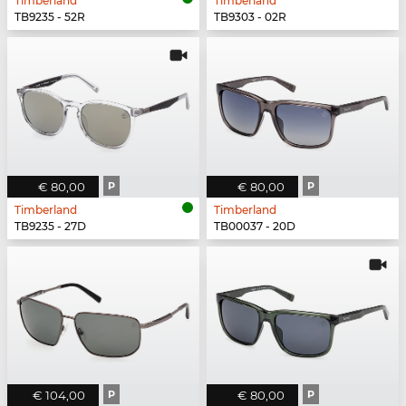
Timberland
Timberland
TB9235 - 52R
TB9303 - 02R
€ 80,00
P
€ 80,00
P
Timberland
Timberland
TB9235 - 27D
TB00037 - 20D
€ 104,00
P
€ 80,00
P