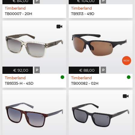
€ 84,00
P
€ 104,00
P
Timberland
Timberland
TB00007 - 20H
TB9313 - 49D
€ 92,00
P
€ 88,00
P
Timberland
Timberland
TB9335-H - 45D
TB00082 - 02H