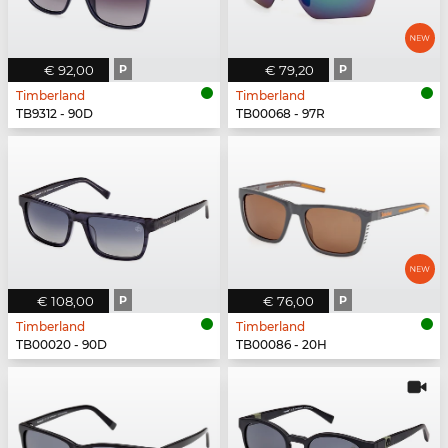
€ 92,00
P
€ 79,20
P
Timberland
Timberland
TB9312 - 90D
TB00068 - 97R
€ 108,00
P
€ 76,00
P
Timberland
Timberland
TB00020 - 90D
TB00086 - 20H