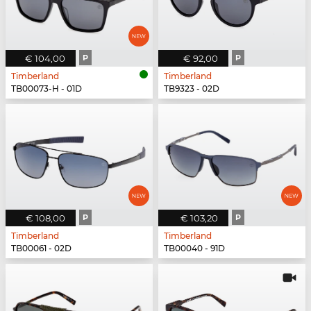
€ 104,00
P
€ 92,00
P
Timberland
Timberland
TB00073-H - 01D
TB9323 - 02D
€ 108,00
P
€ 103,20
P
Timberland
Timberland
TB00061 - 02D
TB00040 - 91D