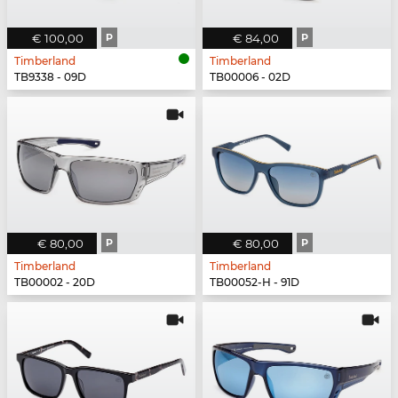
€ 100,00
P
€ 84,00
P
Timberland
Timberland
TB9338 - 09D
TB00006 - 02D
€ 80,00
P
€ 80,00
P
Timberland
Timberland
TB00002 - 20D
TB00052-H - 91D