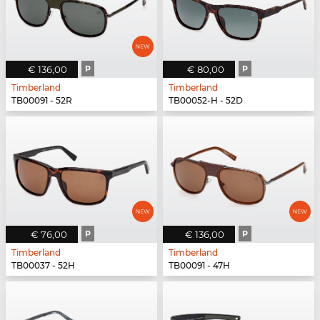
€ 136,00
P
€ 80,00
P
Timberland
Timberland
TB00091 - 52R
TB00052-H - 52D
€ 76,00
P
€ 136,00
P
Timberland
Timberland
TB00037 - 52H
TB00091 - 47H