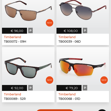
€ 96,00
P
€ 108,00
P
Timberland
Timberland
TB00072 - 09H
TB00039 - 06D
€ 92,00
P
€ 79,20
P
Timberland
Timberland
TB00069 - 52R
TB00068 - 01D