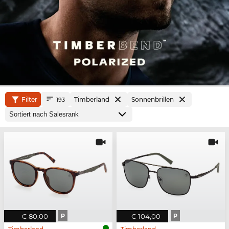
Filter
Timberland
Sonnenbrillen
193
€ 80,00
P
€ 104,00
P