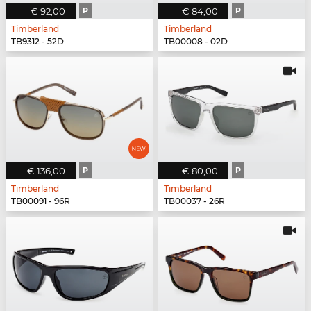
€ 92,00
P
€ 84,00
P
Timberland
Timberland
TB9312 - 52D
TB00008 - 02D
€ 136,00
P
€ 80,00
P
Timberland
Timberland
TB00091 - 96R
TB00037 - 26R