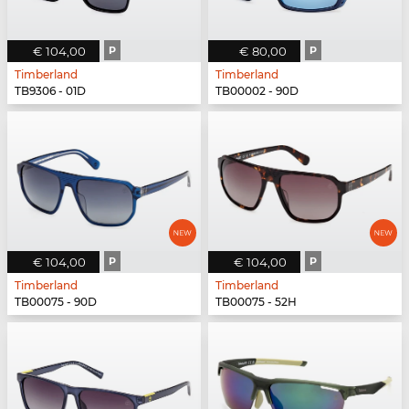
€ 104,00
P
€ 80,00
P
Timberland
Timberland
TB9306 - 01D
TB00002 - 90D
€ 104,00
P
€ 104,00
P
Timberland
Timberland
TB00075 - 90D
TB00075 - 52H