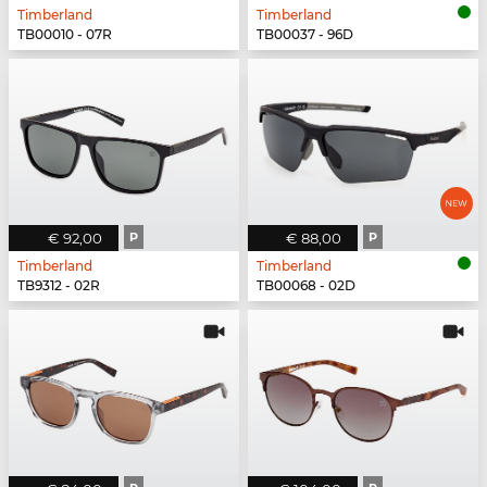
Timberland
Timberland
TB00010 - 07R
TB00037 - 96D
€ 92,00
P
€ 88,00
P
Timberland
Timberland
TB9312 - 02R
TB00068 - 02D