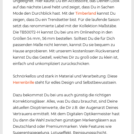
ungeeignet. Hier kaufst Du ein Accessoire, das Deinen Look
auf das nächste Level hebt und zeigst, dass Du in Sachen
Mode den Durchblick hast. Mit der
Timberland
kannst Du
zeigen, dass Du ein Trendsetter bist. Für die laufende Saison
setzt das renommierte Label mit der Kollektion Maßstäbe.
Die TB50072-H kannst Du bei uns im Onlineshop in den
Größen 54 mm, 56 mm bestellen. Solltest Du die für Dich
passenden Maße nicht kennen, kannst Du sie bequem zu
Hause anprobieren. Mit unserem kostenlosen Rückversand
kannst Du das Gestell, welches Dir zu groß oder zu klein ist,
einfach und unkompliziert zurückschicken.
Schnörkellos und stark in Material und Verarbeitung: Diese
Herrenbrille
steht für edles Design und Selbstbewusstsein.
Dazu bekommst Du bei uns auch günstig die richtigen
Korrektionsgläser. Alles, was Du dazu brauchst, sind Deine
aktuellen Dioptrienwerte, die Dir z.B. der Augenarzt Deines
Vertrauens ermittelt. Mit dem Digitalen Optikermeister hast
Du dann die Wahl zwischen günstigen Markengläsern aus
Deutschland oder Premiummarken. Viele Features wie
Superentspiegelung, Lotuseffekt, Reinigungsschicht,