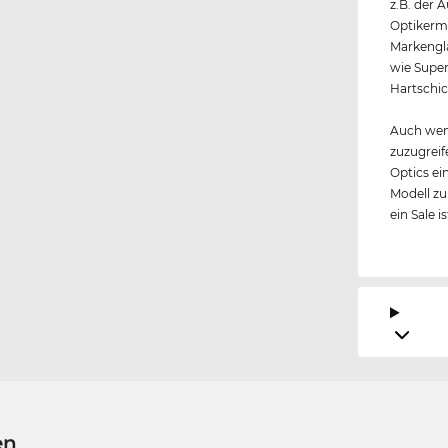
z.B. der 
Optikerme
Markengl
wie Super
Hartschic
Auch wen
zuzugreif
Optics ei
Modell zu
ein Sale i
en