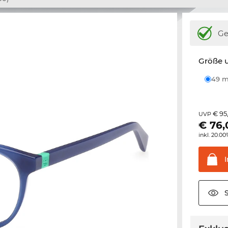
Ge
Größe u
49
€ 95
UVP
€
76,
inkl. 20.0