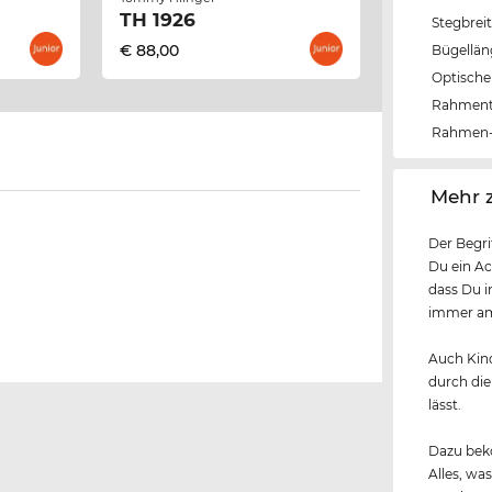
TH 1926
Stegbrei
€ 88,00
Bügellä
Optische 
Rahmen
Rahmen-
‌Mehr 
Der Begri
Du ein Ac
dass Du i
immer am 
Auch Kind
durch die
lässt.
Dazu beko
Alles, wa