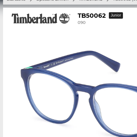
TB50062
Junior
090