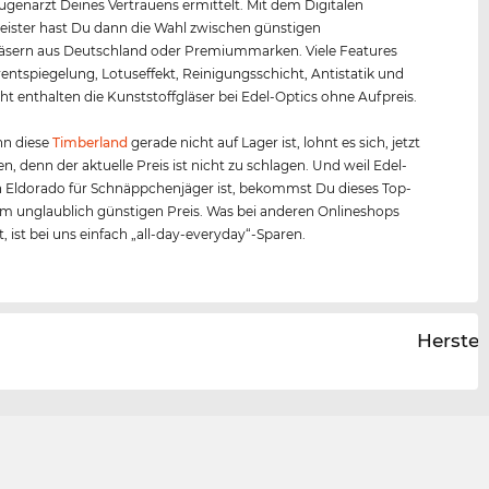
Augenarzt Deines Vertrauens ermittelt. Mit dem Digitalen
ister hast Du dann die Wahl zwischen günstigen
äsern aus Deutschland oder Premiummarken. Viele Features
entspiegelung, Lotuseffekt, Reinigungsschicht, Antistatik und
ht enthalten die Kunststoffgläser bei Edel-Optics ohne Aufpreis.
n diese
Timberland
gerade nicht auf Lager ist, lohnt es sich, jetzt
en, denn der aktuelle Preis ist nicht zu schlagen. Und weil Edel-
n Eldorado für Schnäppchenjäger ist, bekommst Du dieses Top-
m unglaublich günstigen Preis. Was bei anderen Onlineshops
st, ist bei uns einfach „all-day-everyday“-Sparen.
Herstel