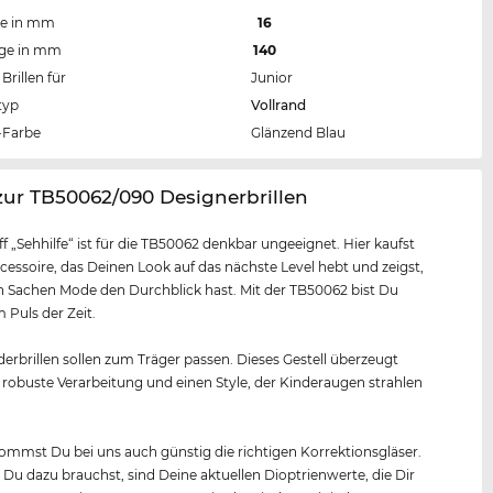
te in mm
16
nge in mm
140
Brillen für
Junior
typ
Vollrand
Farbe
Glänzend Blau
zur TB50062/090 Designerbrillen
ff „Sehhilfe“ ist für die TB50062 denkbar ungeeignet. Hier kaufst
cessoire, das Deinen Look auf das nächste Level hebt und zeigst,
n Sachen Mode den Durchblick hast. Mit der TB50062 bist Du
Puls der Zeit.
erbrillen sollen zum Träger passen. Dieses Gestell überzeugt
 robuste Verarbeitung und einen Style, der Kinderaugen strahlen
mmst Du bei uns auch günstig die richtigen Korrektionsgläser.
s Du dazu brauchst, sind Deine aktuellen Dioptrienwerte, die Dir