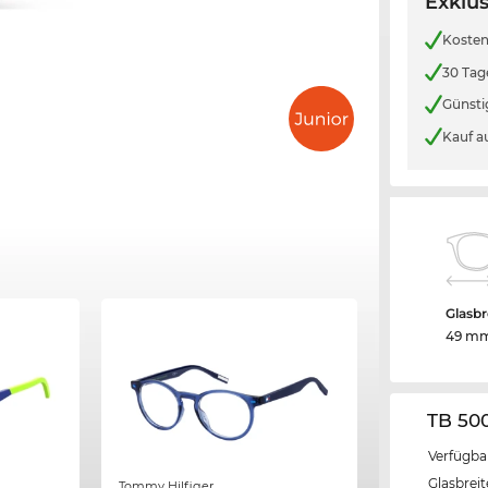
Exklus
Kosten
30 Tag
Günsti
Kauf a
Glasbr
49 m
TB 50
Verfügba
Glasbrei
Tommy Hilfiger