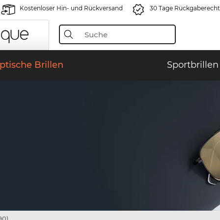
Kostenloser Hin- und Rückversand
30 Tage Rückgaberecht
ptische Brillen
Sportbrillen
90)