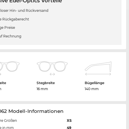
ive Edel-Optics Vorteile
loser Hin- und Rückversand
e Rückgaberecht
ge Preise
uf Rechnung
eite
Stegbreite
Bügellänge
m
16 mm
140 mm
062 Modell-Informationen
re Größen
XS
te in mm
49