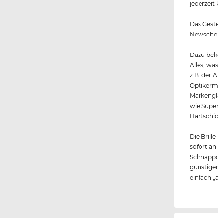
jederzeit 
Das Gestel
Newschool
Dazu beko
Alles, wa
z.B. der 
Optikerme
Markengl
wie Super
Hartschic
Die Brille
sofort an
Schnäppc
günstigen
einfach „