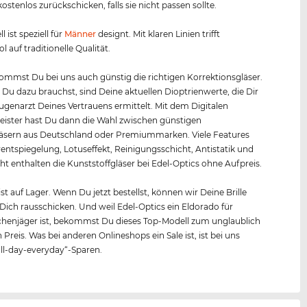
kostenlos zurückschicken, falls sie nicht passen sollte.
l ist speziell für
Männer
designt. Mit klaren Linien trifft
 auf traditionelle Qualität.
mmst Du bei uns auch günstig die richtigen Korrektionsgläser.
s Du dazu brauchst, sind Deine aktuellen Dioptrienwerte, die Dir
Augenarzt Deines Vertrauens ermittelt. Mit dem Digitalen
ister hast Du dann die Wahl zwischen günstigen
äsern aus Deutschland oder Premiummarken. Viele Features
entspiegelung, Lotuseffekt, Reinigungsschicht, Antistatik und
ht enthalten die Kunststoffgläser bei Edel-Optics ohne Aufpreis.
 ist auf Lager. Wenn Du jetzt bestellst, können wir Deine Brille
 Dich rausschicken. Und weil Edel-Optics ein Eldorado für
henjäger ist, bekommst Du dieses Top-Modell zum unglaublich
 Preis. Was bei anderen Onlineshops ein Sale ist, ist bei uns
all-day-everyday“-Sparen.