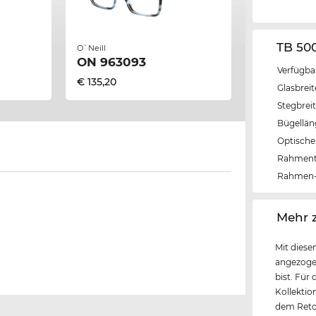
TB 50
O`Neill
ON 963093
Verfügba
€ 135,20
Glasbrei
Stegbrei
Bügellä
Optische 
Rahmen
Rahmen-
‌Mehr 
Mit diese
angezoge
bist. Für
Kollektio
dem Retou