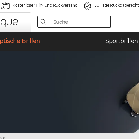
Kostenloser Hin- und Rückversand
30 Tage Rückgaberecht
ptische Brillen
Sportbrillen
90)