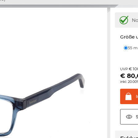
N
Größe u
55 
€ 10
UVP
€
80
inkl. 20.0