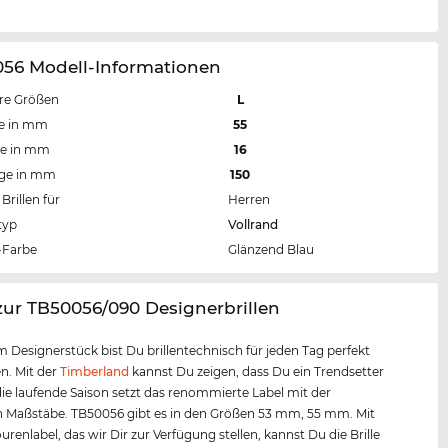
056 Modell-Informationen
re Größen
L
te in mm
55
te in mm
16
nge in mm
150
Brillen für
Herren
typ
Vollrand
Farbe
Glänzend Blau
zur TB50056/090 Designerbrillen
m Designerstück bist Du brillentechnisch für jeden Tag perfekt
n. Mit der
Timberland
kannst Du zeigen, dass Du ein Trendsetter
 die laufende Saison setzt das renommierte Label mit der
n Maßstäbe. TB50056 gibt es in den Größen 53 mm, 55 mm. Mit
renlabel, das wir Dir zur Verfügung stellen, kannst Du die Brille