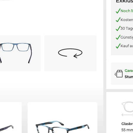
Exklus
Noch
1
Kosten
30 Tag
Günsti
Kauf a
Gara
Stu
Glasbr
55 m