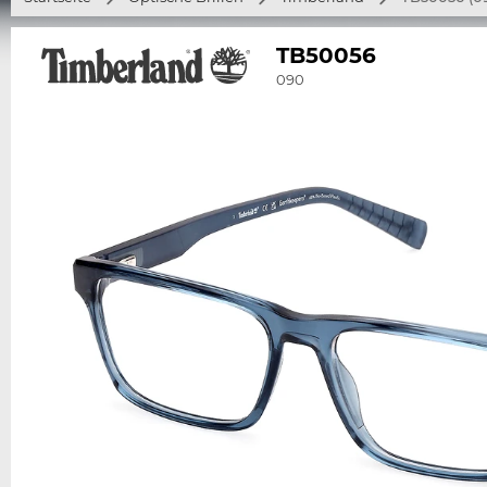
TB50056
090