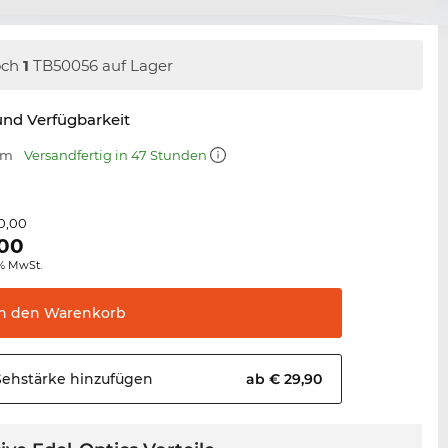
och
1
TB50056 auf Lager
nd Verfügbarkeit
mm
Versandfertig in 47 Stunden
0,00
,00
0% MwSt.
In den
Warenkorb
Sehstärke
hinzufügen
ab € 29,90