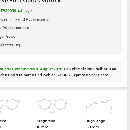
ive Edel-Optics Vorteile
TB50056 auf Lager
loser Hin- und Rückversand
e Rückgaberecht
ge Preise
uf Rechnung
ntierte Lieferung bis
11. August 2026
:
Bestellen Sie innerhalb von
48
nden und 9 Minuten
und wählen Sie
UPS-Express
an der Kasse.
eite
Stegbreite
Bügellänge
m
16 mm
150 mm