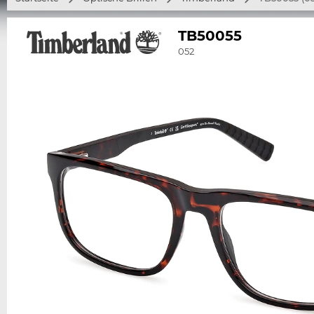
TB50055
052