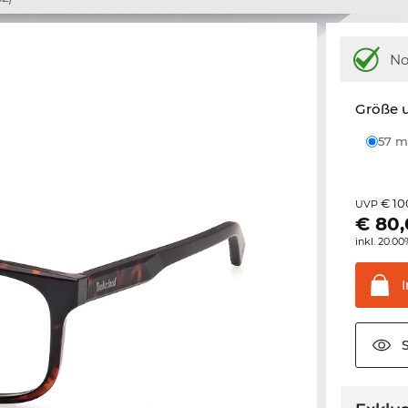
N
Größe u
57
€ 10
UVP
€
80
inkl. 20.0