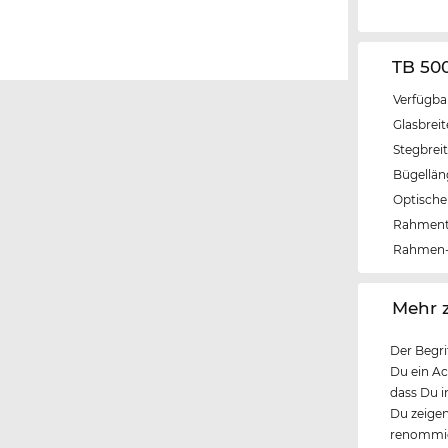
TB 50
Verfügba
Glasbrei
Stegbrei
Bügellä
Optische 
Rahmen
Rahmen-
‌Mehr 
Der Begri
Du ein Ac
dass Du i
Du zeigen
renommier