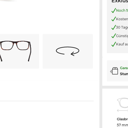
Exklus
Noch
1
Kosten
30 Tag
Günsti
Kauf a
Gara
Stu
Glasbr
57 m