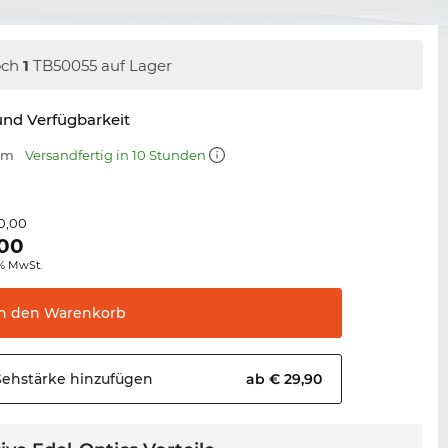
och
1
TB50055 auf Lager
nd Verfügbarkeit
 mm
Versandfertig in 10 Stunden
0,00
,00
0% MwSt.
In den
Warenkorb
Sehstärke
hinzufügen
ab € 29,90