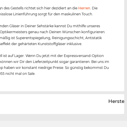
 des Gestells richtet sich hier dezidiert an die
Herren
. Die
slose Linienführung sorgt für den maskulinen Touch.
nden Gläser in Deiner Sehstärke kannst Du mithilfe unseres
 Optikermeisters genau nach Deinen Wünschen konfigurieren.
äßig ist Superentspiegelung, Reinigungsschicht, Antistatik
effekt der gehärteten Kunststoffgläser inklusive.
l ist auf Lager. Wenn Du jetzt mit der Expressversand-Option
, können wir Dir den Lieferzeitpunkt sogar garantieren. Bei uns im
p haben wir konstant niedrige Preise. So günstig bekommst Du
55 nicht mal on Sale.
Herstel