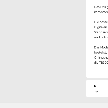
Das Design
kompromis
Die passe
Digitalen
Standardm
und Lotus
Das Model
bestellst
Onlinesho
die TB500