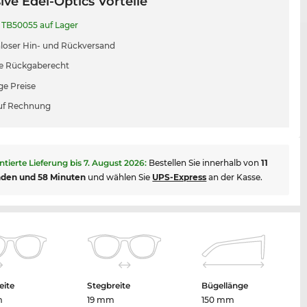
ive Edel-Optics Vorteile
TB50055 auf Lager
loser Hin- und Rückversand
e Rückgaberecht
ge Preise
uf Rechnung
ntierte Lieferung bis
7. August 2026
:
Bestellen Sie innerhalb von
11
nden und 58 Minuten
und wählen Sie
UPS-Express
an der Kasse.
eite
Stegbreite
Bügellänge
m
19 mm
150 mm