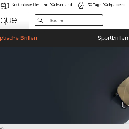
Kostenloser Hin- und Rückversand
30 Tage Rückgaberecht
ptische Brillen
Sportbrillen
2)