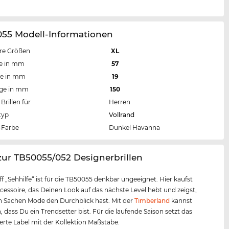
055 Modell-Informationen
re Größen
XL
te in mm
57
te in mm
19
nge in mm
150
Brillen für
Herren
typ
Vollrand
Farbe
Dunkel Havanna
zur TB50055/052 Designerbrillen
ff „Sehhilfe“ ist für die TB50055 denkbar ungeeignet. Hier kaufst
cessoire, das Deinen Look auf das nächste Level hebt und zeigst,
n Sachen Mode den Durchblick hast. Mit der
Timberland
kannst
, dass Du ein Trendsetter bist. Für die laufende Saison setzt das
te Label mit der Kollektion Maßstäbe.