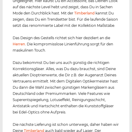
ungeeignet. Hier kaufst Du ein Accessoire, das Deinen Look
auf das nächste Level hebt und zeigst, dass Du in Sachen
Mode den Durchblick hast. Mit der
Timberland
kannst Du
zeigen, dass Du ein Trendsetter bist. Für die laufende Saison
setzt das renommierte Label mit der Kollektion Maßstäbe.
Das Design des Gestells richtet sich hier dezidiert an die
Herren
. Die kompromisslose Linienführung sorgt für den
maskulinen Touch.
Dazu bekommst Du bei uns auch günstig die richtigen
Korrektionsgläser. Alles, was Du dazu brauchst, sind Deine
aktuellen Dioptrienwerte, die Dir z.B. der Augenarzt Deines
Vertrauens ermittelt. Mit dem Digitalen Optikermeister hast
Du dann die Wahl zwischen günstigen Markengläsern aus
Deutschland oder Premiummarken. Viele Features wie
Superentspiegelung, Lotuseffekt, Reinigungsschicht,
Antistatik und Hartschicht enthalten die Kunststoffgläser
bei Edel-Optics ohne Aufpreis.
Die nächste Lieferung ist schon unterwegs, daher haben wir
Deine
Timberland
auch bald wieder auf Lager. Der