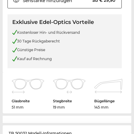
Sehstärke
hinzufügen
ab € 29,90
Exklusive Edel-Optics Vorteile
Kostenloser Hin- und Rückversand
30 Tage Rückgaberecht
Günstige Preise
Kauf auf Rechnung
Glasbreite
Stegbreite
Bügellänge
51 mm
19 mm
145 mm
TB 50032 Modell-Informationen