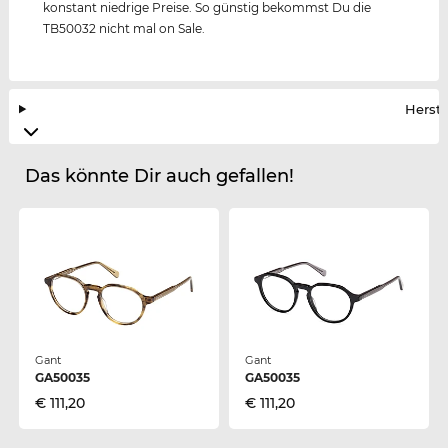
konstant niedrige Preise. So günstig bekommst Du die
TB50032 nicht mal on Sale.
Herste
Das könnte Dir auch gefallen!
Gant
Gant
GA50035
GA50035
€ 111,20
€ 111,20