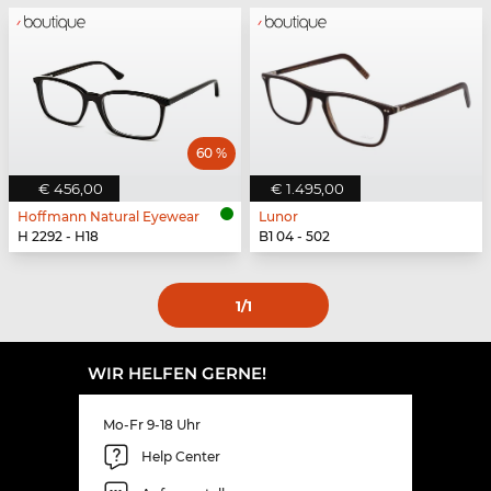
60 %
€ 456,00
€ 1.495,00
Hoffmann Natural Eyewear
Lunor
H 2292 - H18
B1 04 - 502
1
/1
WIR HELFEN GERNE!
Mo-Fr 9-18 Uhr
Help Center