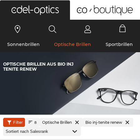
0
Sonnenbrillen
Optische Brillen
Sportbrillen
OPTISCHE BRILLEN AUS BIO INJ
TENITE RENEW
Filter
Optische Brillen
Bio inj-tenite renew
8