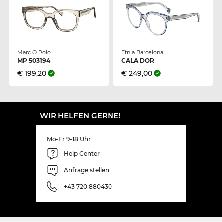
Marc O Polo
Etnia Barcelona
MP 503194
CALA DOR
€ 199,20
€ 249,00
WIR HELFEN GERNE!
Mo-Fr 9-18 Uhr
Help Center
Anfrage stellen
+43 720 880430