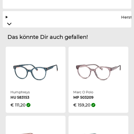
Herste
Das könnte Dir auch gefallen!
Humphreys
Marc O Polo
HU 583153
MP 503209
€ 111,20
€ 159,20