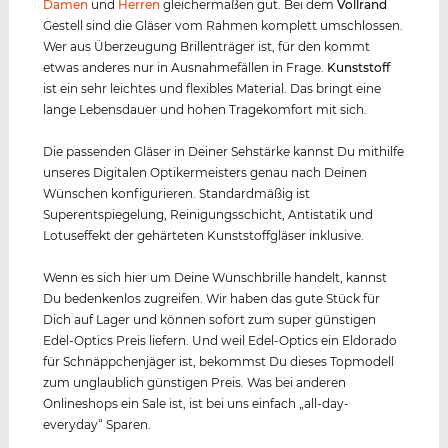
Damen
und
Herren
gleichermaßen gut. Bei dem
Vollrand
Gestell sind die Gläser vom Rahmen komplett umschlossen.
Wer aus Überzeugung Brillenträger ist, für den kommt
etwas anderes nur in Ausnahmefällen in Frage.
Kunststof
f
ist ein sehr leichtes und flexibles Material. Das bringt eine
lange Lebensdauer und hohen Tragekomfort mit sich.
Die passenden Gläser in Deiner Sehstärke kannst Du mithilfe
unseres Digitalen Optikermeisters genau nach Deinen
Wünschen konfigurieren. Standardmäßig ist
Superentspiegelung, Reinigungsschicht, Antistatik und
Lotuseffekt der gehärteten Kunststoffgläser inklusive.
Wenn es sich hier um Deine Wunschbrille handelt, kannst
Du bedenkenlos zugreifen. Wir haben das gute Stück für
Dich auf Lager und können sofort zum super günstigen
Edel-Optics Preis liefern. Und weil Edel-Optics ein Eldorado
für Schnäppchenjäger ist, bekommst Du dieses Topmodell
zum unglaublich günstigen Preis. Was bei anderen
Onlineshops ein Sale ist, ist bei uns einfach „all-day-
everyday“ Sparen.