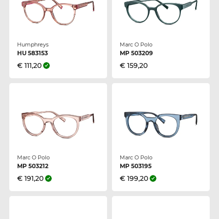
Humphreys
Marc O Polo
HU 583153
MP 503209
€ 111,20
€ 159,20
Marc O Polo
Marc O Polo
MP 503212
MP 503195
€ 191,20
€ 199,20