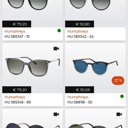
€ 79,20
€ 92,80
Humphreys
Humphreys
HU 585347 - 10
HU 585342 - 24
27 %
€ 79,20
€ 55,08
Humphreys
Humphreys
HU 585346 - 69
HU 588118 - 30