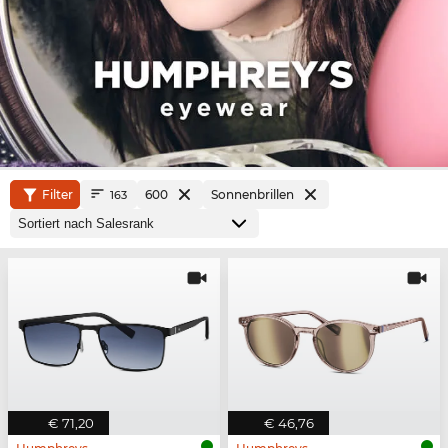
Filter
600
Sonnenbrillen
163
€ 71,20
€ 46,76