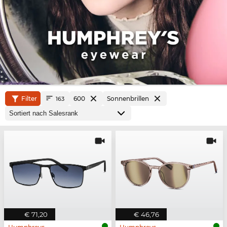
Filter
600
Sonnenbrillen
163
€ 71,20
€ 46,76