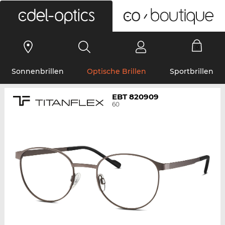
0
Sonnenbrillen
Optische Brillen
Sportbrillen
EBT 820909
60