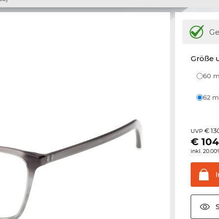
Ge
Größe u
60
62
€ 13
UVP
€
104
inkl. 20.0