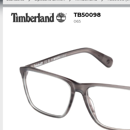
TB50098
065