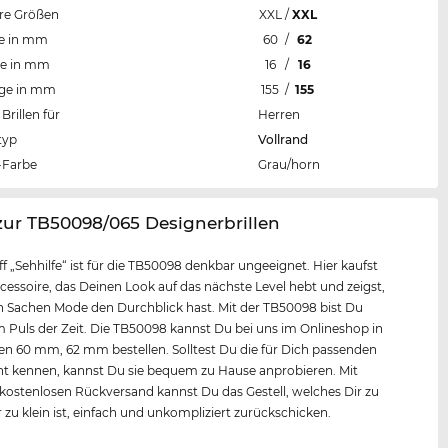
re Größen
XXL
/
XXL
te in mm
60
/
62
te in mm
16
/
16
nge in mm
155
/
155
Brillen für
Herren
typ
Vollrand
Farbe
Grau/horn
zur TB50098/065 Designerbrillen
ff „Sehhilfe“ ist für die TB50098 denkbar ungeeignet. Hier kaufst
cessoire, das Deinen Look auf das nächste Level hebt und zeigst,
n Sachen Mode den Durchblick hast. Mit der TB50098 bist Du
Puls der Zeit. Die TB50098 kannst Du bei uns im Onlineshop in
n 60 mm, 62 mm bestellen. Solltest Du die für Dich passenden
t kennen, kannst Du sie bequem zu Hause anprobieren. Mit
ostenlosen Rückversand kannst Du das Gestell, welches Dir zu
 zu klein ist, einfach und unkompliziert zurückschicken.