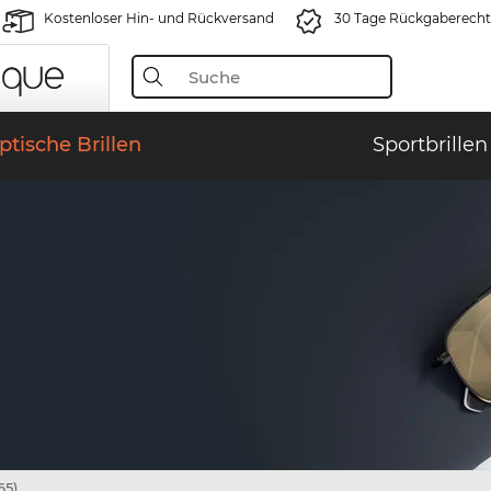
Kostenloser Hin- und Rückversand
30 Tage Rückgaberecht
ptische Brillen
Sportbrillen
65)