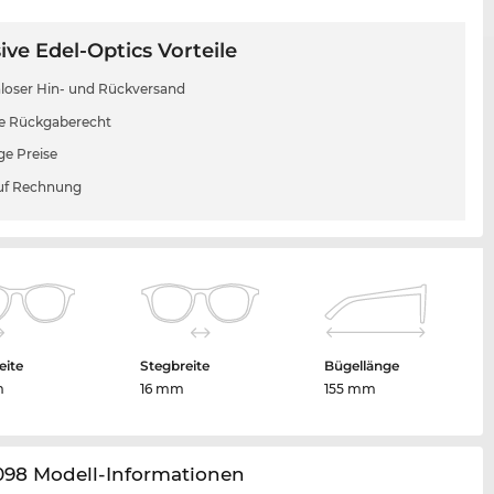
ive Edel-Optics Vorteile
loser Hin- und Rückversand
e Rückgaberecht
ge Preise
uf Rechnung
eite
Stegbreite
Bügellänge
m
16 mm
155 mm
098 Modell-Informationen