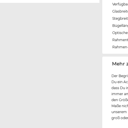
Verfügba
Glasbrei
Stegbrei
Bügellä
Optische 
Rahmen
Rahmen-
‌Mehr 
Der Begri
Du ein Ac
dass Du i
immer am 
den Größe
Maße nich
unserem k
groß oder