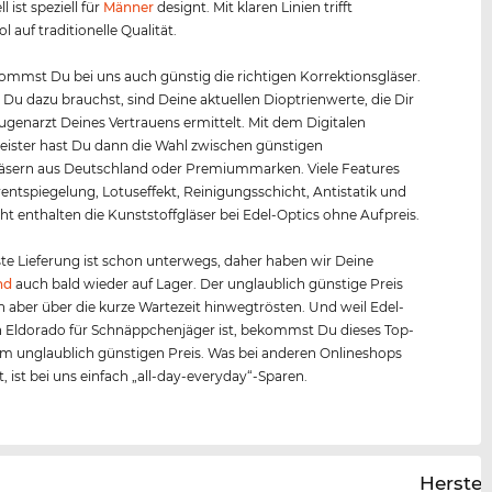
l ist speziell für
Männer
designt. Mit klaren Linien trifft
 auf traditionelle Qualität.
mmst Du bei uns auch günstig die richtigen Korrektionsgläser.
s Du dazu brauchst, sind Deine aktuellen Dioptrienwerte, die Dir
Augenarzt Deines Vertrauens ermittelt. Mit dem Digitalen
ister hast Du dann die Wahl zwischen günstigen
äsern aus Deutschland oder Premiummarken. Viele Features
entspiegelung, Lotuseffekt, Reinigungsschicht, Antistatik und
ht enthalten die Kunststoffgläser bei Edel-Optics ohne Aufpreis.
te Lieferung ist schon unterwegs, daher haben wir Deine
nd
auch bald wieder auf Lager. Der unglaublich günstige Preis
ch aber über die kurze Wartezeit hinwegtrösten. Und weil Edel-
n Eldorado für Schnäppchenjäger ist, bekommst Du dieses Top-
m unglaublich günstigen Preis. Was bei anderen Onlineshops
st, ist bei uns einfach „all-day-everyday“-Sparen.
Herstel