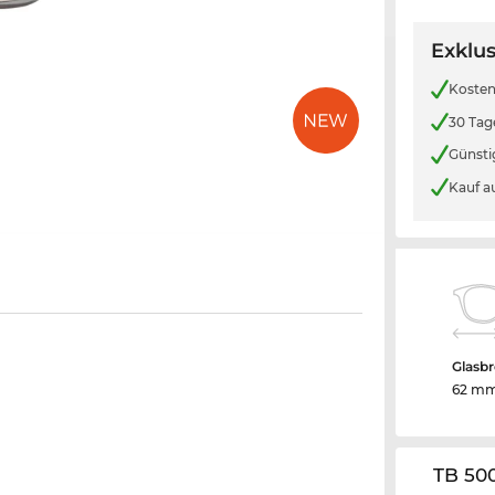
Exklus
Kosten
30 Tag
Günsti
Kauf a
Glasbr
62 m
TB 50