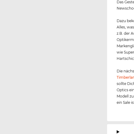
Das Gestel
Newschool
Dazu beko
Alles, wa
z.B. der 
Optikerme
Markengl
wie Super
Hartschic
Die nächs
Timberla
sollte Di
Optics ei
Modell zu
ein Sale i