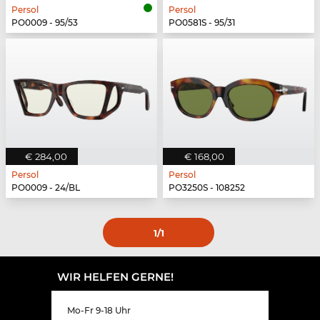
Persol
Persol
PO0009 - 95/53
PO0581S - 95/31
€ 284,00
€ 168,00
Persol
Persol
PO0009 - 24/BL
PO3250S - 108252
1
/1
WIR HELFEN GERNE!
Mo-Fr 9-18 Uhr