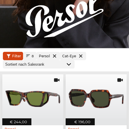
Filter
Persol
Cat-Eye
8
€ 244,00
€ 196,00