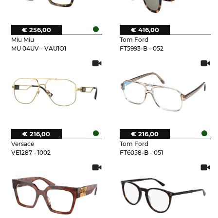
€ 256,00
€ 416,00
Miu Miu
Tom Ford
MU 04UV - VAU1O1
FT5993-B - 052
€ 216,00
€ 216,00
Versace
Tom Ford
VE1287 - 1002
FT6058-B - 051