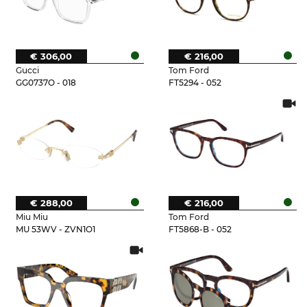
€ 306,00
€ 216,00
Gucci
Tom Ford
GG0737O - 018
FT5294 - 052
€ 288,00
€ 216,00
Miu Miu
Tom Ford
MU 53WV - ZVN1O1
FT5868-B - 052