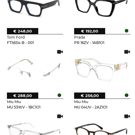
€ 248,00
€ 192,00
Tom Ford
Prada
FT5634-B - 001
PR 16ZV - 1AB1O1
€ 288,00
€ 256,00
Miu Miu
Miu Miu
MU 53WV - 1BC1O1
MU 04UV - 2AZ1O1