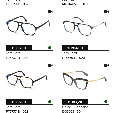
FT5629-B - 052
MU 04UV - 11T1O1
€ 216,00
€ 284,00
Tom Ford
Tom Ford
FT5737-B - 001
FT5665-B - 020
€ 216,00
€ 183,20
Tom Ford
Dolce & Gabbana
FT5737-B - 052
DG5025 - 504