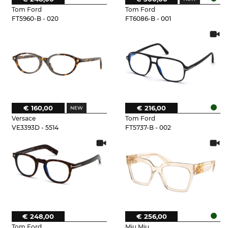
Tom Ford
Tom Ford
FT5960-B - 020
FT6086-B - 001
€ 160,00
€ 216,00
Versace
Tom Ford
VE3393D - 5514
FT5737-B - 002
€ 248,00
€ 256,00
Tom Ford
Miu Miu