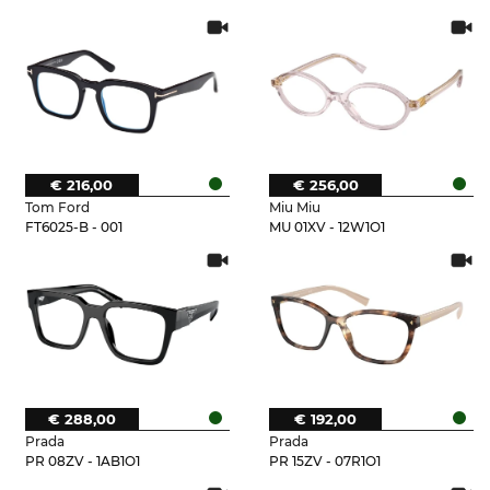
€ 216,00
€ 256,00
Tom Ford
Miu Miu
FT6025-B - 001
MU 01XV - 12W1O1
€ 288,00
€ 192,00
Prada
Prada
PR 08ZV - 1AB1O1
PR 15ZV - 07R1O1