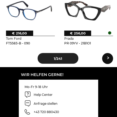
€ 216,00
€ 256,00
Tom Ford
Prada
FT5583-B - 090
PR 09YV - 21B1O1
›
1
/241
WIR HELFEN GERNE!
Mo-Fr 9-18 Uhr
Help Center
Anfrage stellen
+43 720 880430