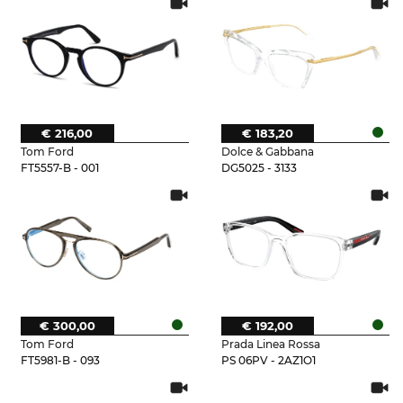
€ 216,00
€ 183,20
Tom Ford
Dolce & Gabbana
FT5557-B - 001
DG5025 - 3133
€ 300,00
€ 192,00
Tom Ford
Prada Linea Rossa
FT5981-B - 093
PS 06PV - 2AZ1O1