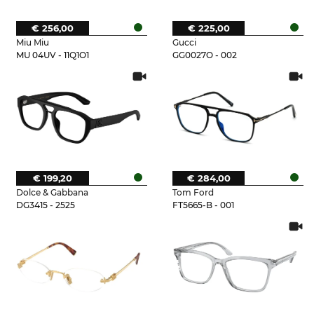
€ 256,00
€ 225,00
Miu Miu
Gucci
MU 04UV - 11Q1O1
GG0027O - 002
€ 199,20
€ 284,00
Dolce & Gabbana
Tom Ford
DG3415 - 2525
FT5665-B - 001