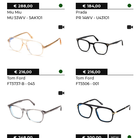
€ 288,00
€ 184,00
Miu Miu
Prada
MU 53WV - 5AK1O1
PR 14WV - U431O1
€ 216,00
€ 216,00
Tom Ford
Tom Ford
FT5737-B - 045
FT5506 - 001
€ 248,00
€ 300,00