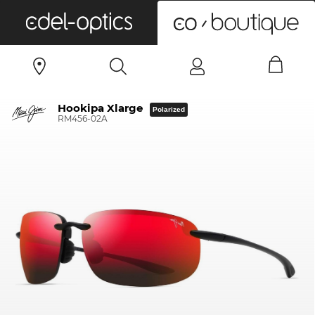
0
Hookipa Xlarge
Polarized
RM456-02A