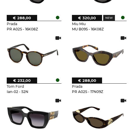
€ 288,00
€ 320,00
Prada
Miu Miu
PR A02S - 16K08Z
MU B09S - 16K08Z
€ 232,00
€ 288,00
Tom Ford
Prada
Ian-02 - 52N
PR A02S - 17N09Z