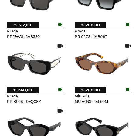
€ 312,00
€ 288,00
Prada
Prada
PR 19WS - 1AB5S0
PR 02ZS - 1AB06T
€ 240,00
€ 288,00
Prada
Miu Miu
PR B05S - 09Q08Z
MU A03S - 14L60M