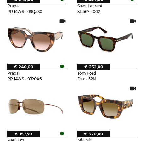
Prada
Saint Laurent
PR 14WS - 09Q5S0
SL 567 - 002
€ 240,00
€ 232,00
Prada
Tom Ford
PR 14WS - 01R0A6
Dax - 52N
€ 157,50
€ 320,00
Maui Jim
Miu Miu