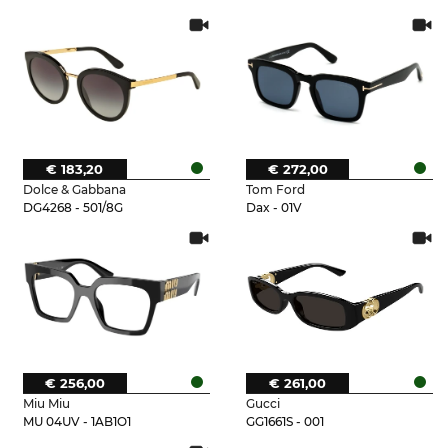
€ 183,20
€ 272,00
Dolce & Gabbana
Tom Ford
DG4268 - 501/8G
Dax - 01V
€ 256,00
€ 261,00
Miu Miu
Gucci
MU 04UV - 1AB1O1
GG1661S - 001