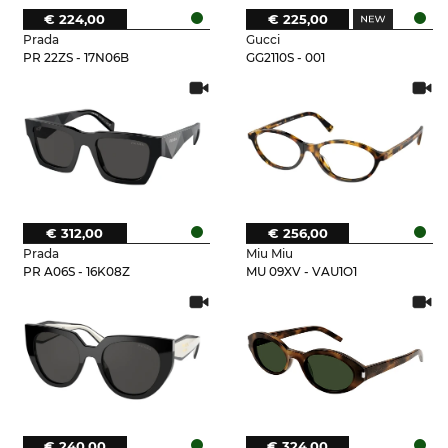
€ 224,00
€ 225,00
Prada
Gucci
PR 22ZS - 17N06B
GG2110S - 001
€ 312,00
€ 256,00
Prada
Miu Miu
PR A06S - 16K08Z
MU 09XV - VAU1O1
€ 240,00
€ 324,00