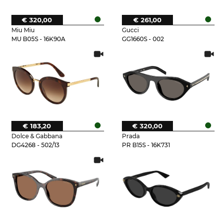
€ 320,00
€ 261,00
Miu Miu
Gucci
MU B05S - 16K90A
GG1660S - 002
€ 183,20
€ 320,00
Dolce & Gabbana
Prada
DG4268 - 502/13
PR B15S - 16K731