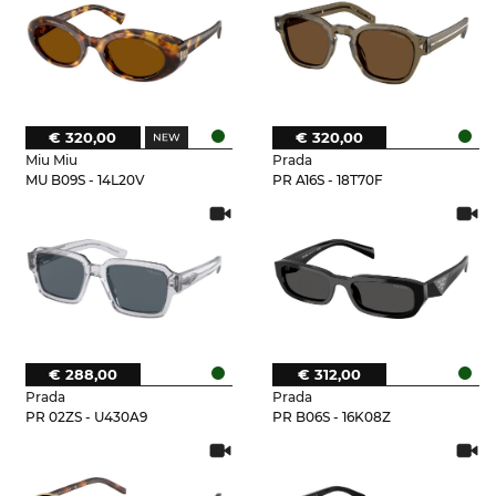
€ 320,00
€ 320,00
Miu Miu
Prada
MU B09S - 14L20V
PR A16S - 18T70F
€ 288,00
€ 312,00
Prada
Prada
PR 02ZS - U430A9
PR B06S - 16K08Z