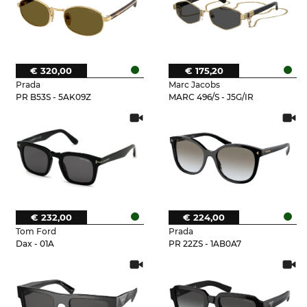
€ 320,00
€ 175,20
Prada
Marc Jacobs
PR B53S - 5AK09Z
MARC 496/S - J5G/IR
€ 232,00
€ 224,00
Tom Ford
Prada
Dax - 01A
PR 22ZS - 1AB0A7