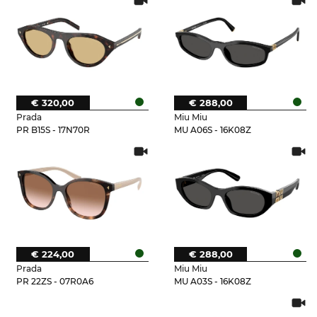
€ 320,00
€ 288,00
Prada
Miu Miu
PR B15S - 17N70R
MU A06S - 16K08Z
€ 224,00
€ 288,00
Prada
Miu Miu
PR 22ZS - 07R0A6
MU A03S - 16K08Z