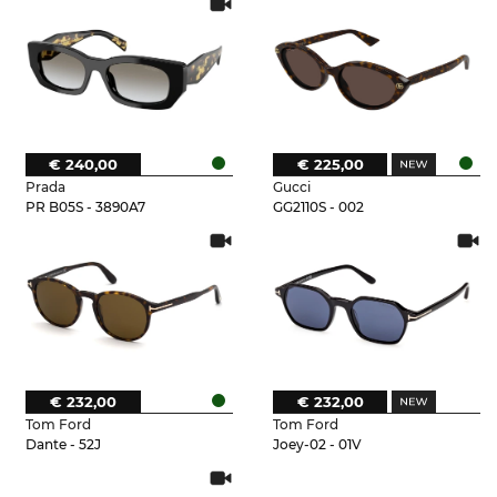
€ 240,00
€ 225,00
Prada
Gucci
PR B05S - 3890A7
GG2110S - 002
€ 232,00
€ 232,00
Tom Ford
Tom Ford
Dante - 52J
Joey-02 - 01V