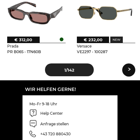
€ 312,00
€ 232,00
Prada
Versace
PR B06S - 17N60B
VE2297 - 100287
›
1
/142
WIR HELFEN GERNE!
Mo-Fr 9-18 Uhr
Help Center
Anfrage stellen
+43 720 880430