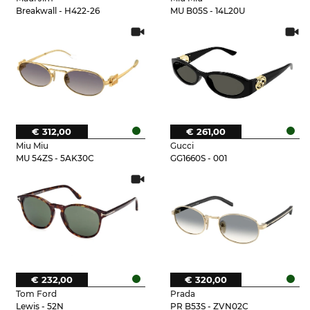
Breakwall - H422-26
MU B05S - 14L20U
€ 312,00
€ 261,00
Miu Miu
Gucci
MU 54ZS - 5AK30C
GG1660S - 001
€ 232,00
€ 320,00
Tom Ford
Prada
Lewis - 52N
PR B53S - ZVN02C